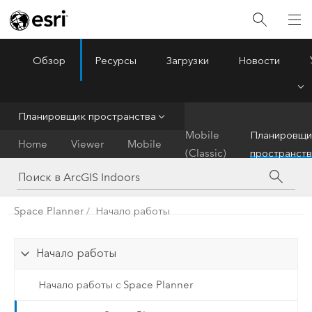
Обзор
Ресурсы
Загрузки
Новости
ArcGIS Indoors
Menu
Планировщик пространства
Mobile
Планировщи
Home
Viewer
Mobile
(Classic)
пространств
Space Planner
Начало работы
Начало работы
Начало работы с Space Planner