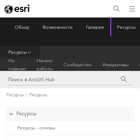
Обзор
Возможности
Галерея
Ресурсы
ArcGIS Hub
Menu
Ресурсы
На
Начало
Сообщество
Инициативы
главную
работы
Ресурсы
Ресурсы
Ресурсы
Ресурсы – основы