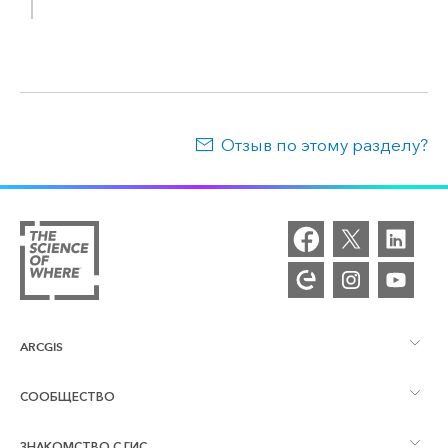
Отзыв по этому разделу?
ARCGIS
СООБЩЕСТВО
Обзор ArcGIS
ЗНАКОМСТВО С ГИС