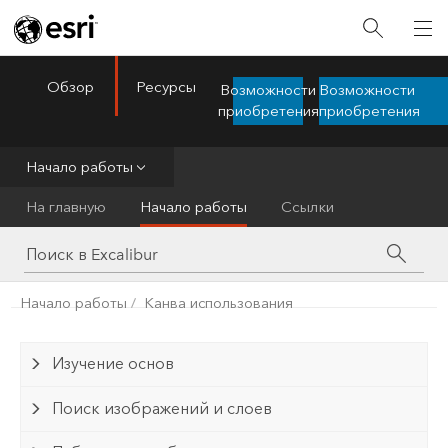
Обзор
Ресурсы
Возможности
Возможности
ArcGIS Excalibur
Menu
приобретения
приобретения
Начало работы
На главную
Начало работы
Ссылки
Начало работы
Канва использования
Изучение основ
Поиск изображений и слоев