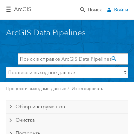
Arc
GIS
Поиск
Войти
ArcGIS Data Pipelines
Процесс и выходные данные
Интегрировать
Обзор инструментов
Очистка
Построить