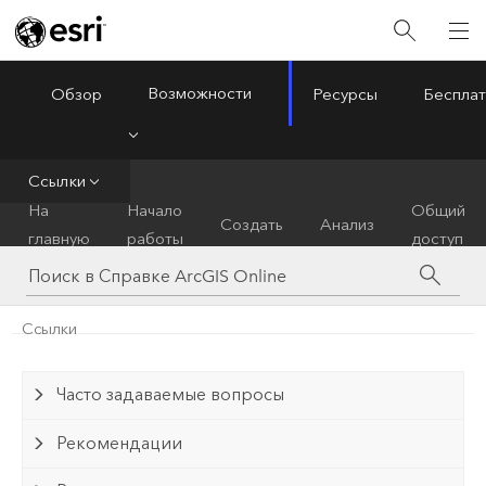
Возможности
Обзор
Ресурсы
Бесплат
ArcGIS Online
Menu
Ссылки
На
Начало
Общий
Создать
Анализ
главную
работы
доступ
Ссылки
Часто задаваемые вопросы
Рекомендации