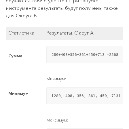
обучаются 2568 студентов. При запуске
инструмента результаты будут получены также
для Округа B.
Статистика
Результаты. Округ A
280+408+356+361+450+713 =2568
Сумма
Минимум:
Минимум
[280, 408, 356, 361, 450, 713] =2
Максимум: