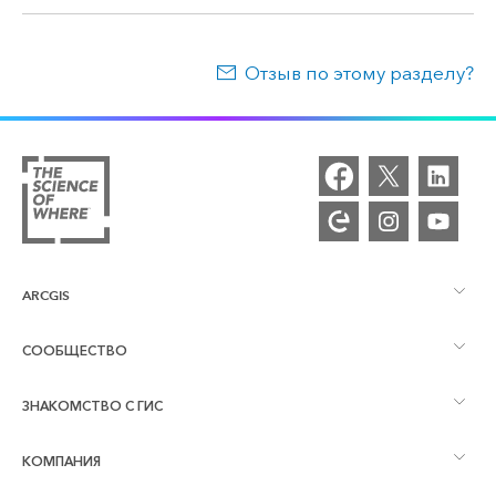
Отзыв по этому разделу?
ARCGIS
СООБЩЕСТВО
Обзор ArcGIS
ЗНАКОМСТВО С ГИС
Сообщества и форумы
Картография
КОМПАНИЯ
Что такое ГИС?
Блог ArcGIS
ArcGIS Pro