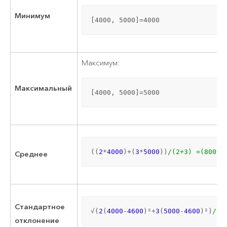
Минимум
[4000, 5000]=4000
Максимум:
Максимальный
[4000, 5000]=5000
((
2
*
4000
)+(
3
*
5000
))
/(2+3) =(8000+
Среднее
Стандартное
√(
2
(
4000
-
4600
)²+
3
(
5000
-
4600
)²)
/((
отклонение