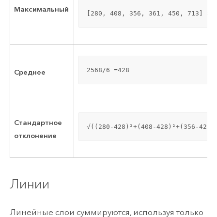
Максимальный
[280, 408, 356, 361, 450, 713] =7
2568/6 =428
Среднее
Стандартное
√((280-428)²+(408-428)²+(356-428)
отклонение
Линии
Линейные слои суммируются, используя только