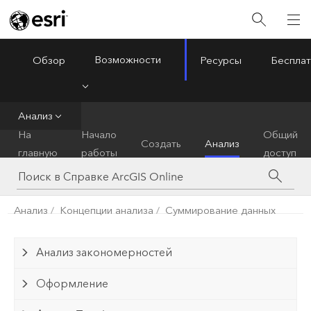
Возможности
Обзор
Ресурсы
Бесплат
ArcGIS Online
Menu
Анализ
На
Начало
Общий
Создать
Анализ
главную
работы
доступ
Анализ
Концепции анализа
Суммирование данных
Анализ закономерностей
Оформление