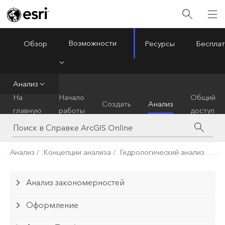
Возможности
Обзор
Ресурсы
Бесплат
ArcGIS Online
Menu
Анализ
На
Начало
Общий
Создать
Анализ
главную
работы
доступ
Анализ
Концепции анализа
Гидрологический анализ
Анализ закономерностей
Оформление