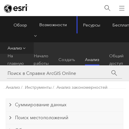
Возможности
Обзор
Ресурсы
Бесплат
ArcGIS Online
Menu
Анализ
На
Начало
Общий
Создать
Анализ
главную
работы
доступ
Анализ
Инструменты
Анализ закономерностей
Суммирование данных
Поиск местоположений