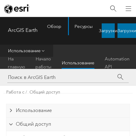
Обзор
Ресурсы
ArcGIS Earth
Загрузки
Загрузки
Menu
Использование
На
Начало
Automation
Использование
главную
работы
API
Работа с
Общий доступ
Использование
Общий доступ