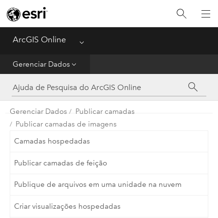
Guia de Introdução
Criar
ArcGIS Online
Menu
Analisar
Gerenciar Dados
Compartilhar
Gerenciar Dados
Publicar camadas
Gerenciar Dados
Publicar camadas de imagens
Administrador
Camadas hospedadas
Publicar camadas de feição
Referência
Publique de arquivos em uma unidade na nuvem
Criar visualizações hospedadas