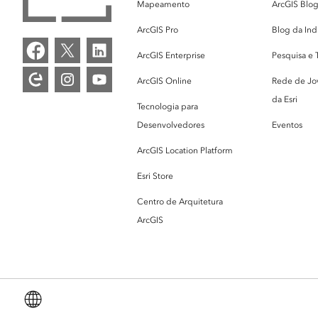
Mapeamento
ArcGIS Blo
ArcGIS Pro
Blog da Ind
ArcGIS Enterprise
Pesquisa e 
ArcGIS Online
Rede de Jov
da Esri
Tecnologia para
Desenvolvedores
Eventos
ArcGIS Location Platform
Esri Store
Centro de Arquitetura
ArcGIS
Portuguese (Brazil)