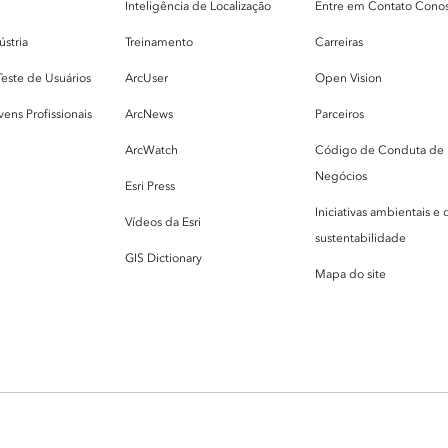
g
Inteligência de Localização
Entre em Contato Cono
ústria
Treinamento
Carreiras
Teste de Usuários
ArcUser
Open Vision
ens Profissionais
ArcNews
Parceiros
ArcWatch
Código de Conduta de
Negócios
Esri Press
Iniciativas ambientais e 
Vídeos da Esri
sustentabilidade
GIS Dictionary
Mapa do site