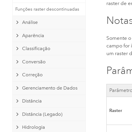
Governo Nacional
Tecnologia para Desenvolvedores
raster de e
Funções raster descontinuadas
Crie aplicativos de mapeamento
Recursos Naturais
e análise espacial
Nota
Análise
Todos os setores
Aparência
Somente o 
Todos os produtos
campo for i
Classificação
um raster d
Conversão
Parâm
Correção
Gerenciamento de Dados
Parâmetr
Distância
Raster
Distância (Legado)
Hidrologia