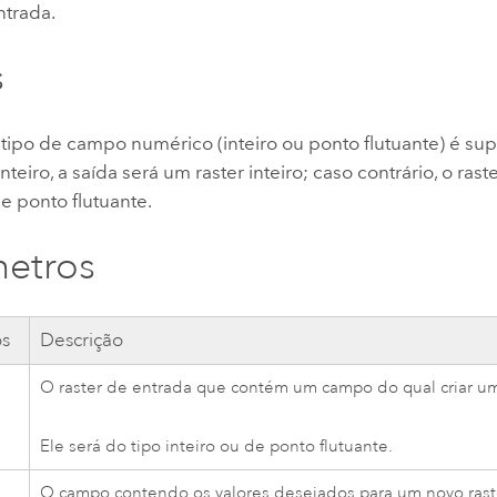
ntrada.
s
tipo de campo numérico (inteiro ou ponto flutuante) é sup
nteiro, a saída será um raster inteiro; caso contrário, o rast
e ponto flutuante.
etros
os
Descrição
O raster de entrada que contém um campo do qual criar um
Ele será do tipo inteiro ou de ponto flutuante.
O campo contendo os valores desejados para um novo rast