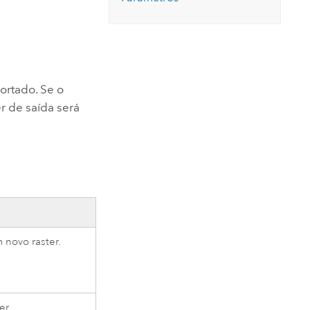
Leia a história
Explore o curso
ortado. Se o
er de saída será
 novo raster.
er.