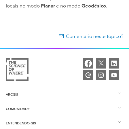
locais no modo
Planar
e no modo
Geodésico
.
Comentário neste tópico?
ARCGIS
COMUNIDADE
Visão Geral do ArcGIS
ENTENDENDO GIS
Esri Community
Mapeamento