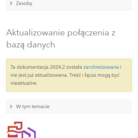
Zasoby
Aktualizowanie połączenia z
bazą danych
Ta dokumentacja 2024.2 została
zarchiwizowana
i
nie jest już aktualizowana. Treść i łącza mogą być
nieaktualne.
W tym temacie