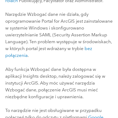
rolach
Publikujący, Facylitator oraz Administrator.
Narzędzie Wzbogać dane nie działa, gdy
oprogramowanie
Portal for ArcGIS
jest zainstalowane
w systemie
Windows
i skonfigurowano
uwierzytelnianie SAML (Security Assertion Markup
Language).
Ten problem występuje w środowiskach,
w których portal jest wdrażany w trybie
bez
połączenia
.
Aby funkcja Wzbogać dane była dostępna w
aplikacji
Insights desktop
, należy zalogować się w
instytucji ArcGIS. Aby móc używać narzędzia
Wzbogać dane, połączenie ArcGIS musi mieć
niezbędne konfiguracje i uprawnienia.
To narzędzie nie jest obsługiwane w przypadku
połączeń tylko do odczytu z platformami
Google