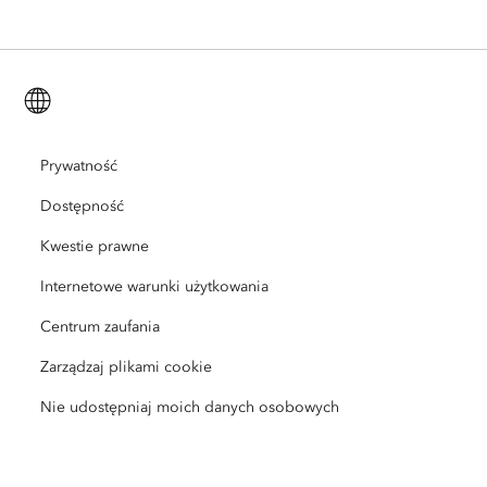
ArcGIS Enterprise
ArcGIS for Personal Use
Skontaktuj się z nami
Szkolenia
Badanie i testowanie prowadzone przez użytkowników
ArcGIS Online
ArcGIS for Student Use
Polski (Polish)
Kariera
ArcUser
Sieć młodych specjalistów Esri
Technologia Developer
Ochrona środowiska
Open Vision
Prywatność
ArcNews
Wydarzenia
ArcGIS Location Platform
Dostępność
Reagowanie na katastrofy i klęski żywiołowe
Partnerzy
ArcWatch
Sklep Esri
Kwestie prawne
Edukacja
Internetowe warunki użytkowania
Kodeks prowadzenia działalności gospodarczej
Esri Press
ArcGIS Architecture Center
Centrum zaufania
Non-profit
Inicjatywy środowiskowe i na rzecz zrównoważonego rozwoju
Filmy firmy Esri
Zarządzaj plikami cookie
Równość rasowa
Nie udostępniaj moich danych osobowych
Mapa witryny
Słownik GIS