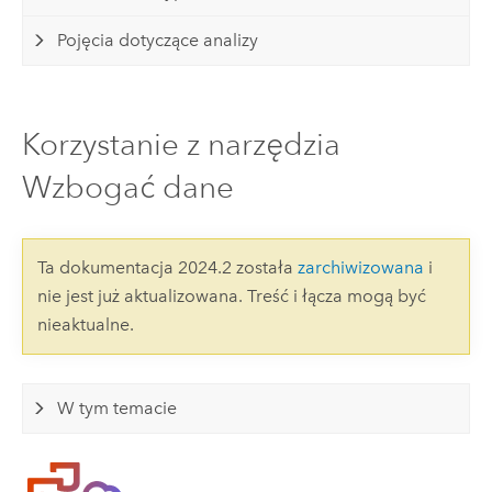
Pojęcia dotyczące analizy
Korzystanie z narzędzia
Wzbogać dane
Ta dokumentacja 2024.2 została
zarchiwizowana
i
nie jest już aktualizowana. Treść i łącza mogą być
nieaktualne.
W tym temacie