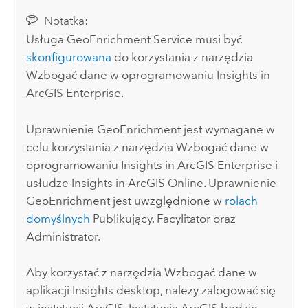
Notatka:
Usługa
GeoEnrichment Service
musi być
skonfigurowana
do korzystania z narzędzia
Wzbogać dane w oprogramowaniu
Insights in
ArcGIS Enterprise
.
Uprawnienie
GeoEnrichment
jest wymagane w
celu korzystania z narzędzia Wzbogać dane w
oprogramowaniu
Insights in ArcGIS Enterprise
i
usłudze
Insights in ArcGIS Online
. Uprawnienie
GeoEnrichment
jest uwzględnione w
rolach
domyślnych
Publikujący, Facylitator oraz
Administrator.
Aby korzystać z narzędzia Wzbogać dane w
aplikacji
Insights desktop
, należy zalogować się
w instytucji ArcGIS. Instytucja ArcGIS będzie