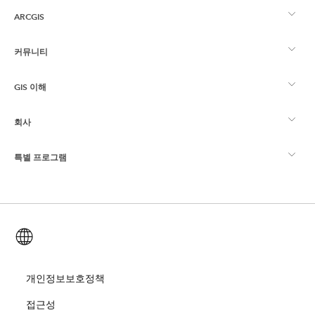
ARCGIS
커뮤니티
ArcGIS Overview
GIS 이해
Esri 커뮤니티
매핑
회사
GIS란?
ArcGIS Blog
ArcGIS Pro
특별 프로그램
Esri 정보
로케이션 인텔리전스
산업별 블로그
ArcGIS Enterprise
ArcGIS for Personal Use
문의하기
교육
사용자 리서치 및 테스트
ArcGIS Online
ArcGIS for Student Use
한국어 (Korean)
채용
ArcUser
Esri Young Professionals Network
Developer Technology
보존
오픈 비전
개인정보보호정책
ArcNews
이벤트
ArcGIS Location Platform
접근성
재난 대응