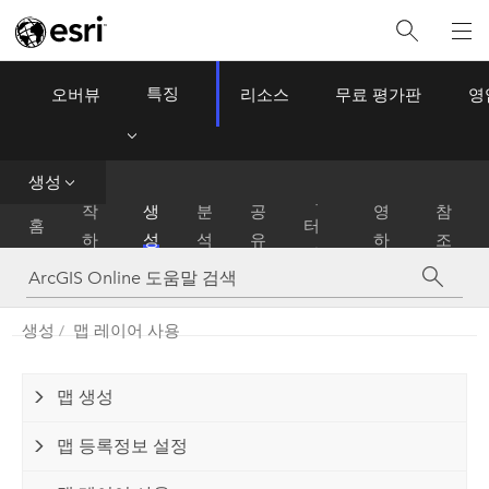
특징
오버뷰
리소스
무료 평가판
영
ArcGIS Online
Menu
데
생성
시
운
이
작
생
분
공
영
참
홈
터
하
성
석
유
하
조
관
기
기
리
생성
맵 레이어 사용
맵 생성
맵 등록정보 설정