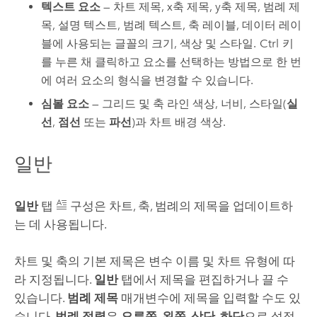
텍스트 요소
— 차트 제목, x축 제목, y축 제목, 범례 제
목, 설명 텍스트, 범례 텍스트, 축 레이블, 데이터 레이
블에 사용되는 글꼴의 크기, 색상 및 스타일.
Ctrl
키
를 누른 채 클릭하고 요소를 선택하는 방법으로 한 번
에 여러 요소의 형식을 변경할 수 있습니다.
심볼 요소
— 그리드 및 축 라인 색상, 너비, 스타일(
실
선
,
점선
또는
파선
)과 차트 배경 색상.
일반
일반
탭
구성은 차트, 축, 범례의 제목을 업데이트하
는 데 사용됩니다.
차트 및 축의 기본 제목은 변수 이름 및 차트 유형에 따
라 지정됩니다.
일반
탭에서 제목을 편집하거나 끌 수
있습니다.
범례 제목
매개변수에 제목을 입력할 수도 있
습니다.
범례 정렬
은
오른쪽
,
왼쪽
,
상단
,
하단
으로 설정