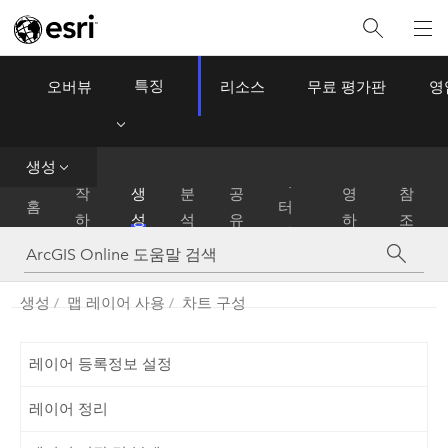
특징
오버뷰
리소스
무료 평가판
영
ArcGIS Online
Menu
데
생성
시
운
이
작
생
분
공
영
참
홈
터
하
성
석
유
하
조
관
기
기
리
생성
맵 레이어 사용
차트 구성
레이어 등록정보 설정
레이어 정리