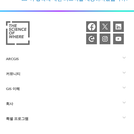
ARCGIS
커뮤니티
ArcGIS Overview
GIS 이해
Esri 커뮤니티
매핑
회사
GIS란?
ArcGIS Blog
ArcGIS Pro
특별 프로그램
Esri 정보
로케이션 인텔리전스
산업별 블로그
ArcGIS Enterprise