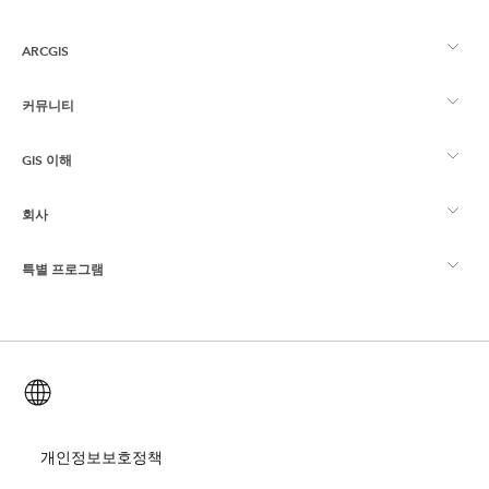
ARCGIS
커뮤니티
ArcGIS Overview
GIS 이해
Esri 커뮤니티
매핑
회사
GIS란?
ArcGIS Blog
ArcGIS Pro
특별 프로그램
Esri 정보
로케이션 인텔리전스
산업별 블로그
ArcGIS Enterprise
ArcGIS for Personal Use
문의하기
교육
사용자 리서치 및 테스트
ArcGIS Online
ArcGIS for Student Use
한국어 (Korean)
채용
ArcUser
Esri Young Professionals Network
Developer Technology
보존
오픈 비전
개인정보보호정책
ArcNews
이벤트
ArcGIS Location Platform