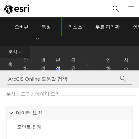
특징
오버뷰
리소스
무료 평가판
영
ArcGIS Online
Menu
데
분석
시
운
이
작
생
분
공
영
참
홈
터
하
성
석
유
하
조
관
기
기
리
분석
도구
데이터 요약
데이터 요약
포인트 집계