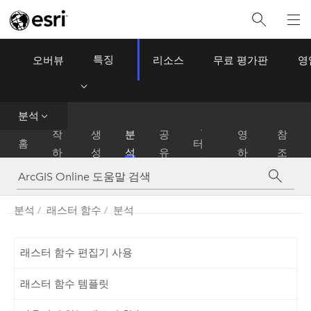
특징
오버뷰
리소스
무료 평가판
영
ArcGIS Online
Menu
데
분석
시
운
이
작
생
분
공
영
참
홈
터
하
성
석
유
하
조
관
기
기
리
분석
래스터 함수
분석
래스터 함수 편집기 사용
래스터 함수 템플릿