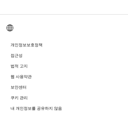
산업별 블로그
ArcGIS Enterprise
ArcGIS for Personal Use
문의하기
교육
사용자 리서치 및 테스트
ArcGIS Online
ArcGIS for Student Use
한국어 (Korean)
채용
ArcUser
Esri Young Professionals Network
Developer Technology
보존
오픈 비전
개인정보보호정책
ArcNews
이벤트
ArcGIS Location Platform
접근성
재난 대응
파트너
ArcWatch
Esri 스토어
법적 고지
교육
웹 사용약관
기업윤리강령
Esri 보도
ArcGIS Architecture Center
보안센터
비영리기관
환경 및 지속가능성 이니셔티브
Esri 비디오
쿠키 관리
인종 평등
내 개인정보를 공유하지 않음
사이트맵
GIS 딕셔너리