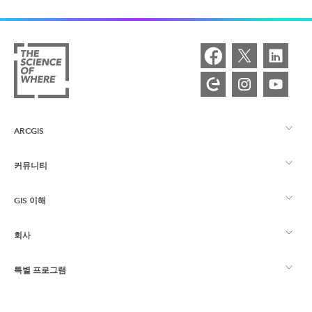
ARCGIS
커뮤니티
ArcGIS Overview
GIS 이해
Esri 커뮤니티
매핑
회사
GIS란?
ArcGIS Blog
ArcGIS Pro
특별 프로그램
Esri 정보
로케이션 인텔리전스
산업별 블로그
ArcGIS Enterprise
ArcGIS for Personal Use
문의하기