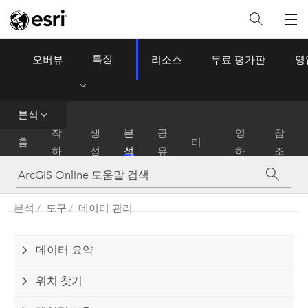
특징
오버뷰
리소스
무료 평가판
영
ArcGIS Online
Menu
데
분석
시
운
이
작
생
분
공
영
참
홈
터
하
성
석
유
하
조
관
기
기
리
분석
도구
데이터 관리
데이터 요약
위치 찾기