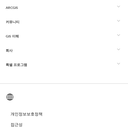
ARCGIS
커뮤니티
ArcGIS Overview
GIS 이해
Esri 커뮤니티
매핑
회사
GIS란?
ArcGIS Blog
ArcGIS Pro
특별 프로그램
Esri 정보
로케이션 인텔리전스
산업별 블로그
ArcGIS Enterprise
ArcGIS for Personal Use
문의하기
교육
사용자 리서치 및 테스트
ArcGIS Online
ArcGIS for Student Use
한국어 (Korean)
채용
ArcUser
Esri Young Professionals Network
Developer Technology
보존
오픈 비전
개인정보보호정책
ArcNews
이벤트
ArcGIS Location Platform
접근성
재난 대응