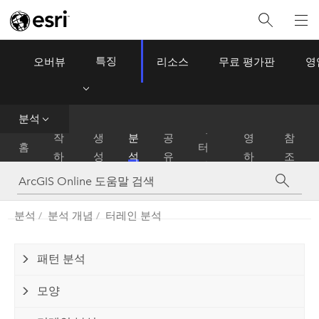
특징
오버뷰
리소스
무료 평가판
영
ArcGIS Online
Menu
데
분석
시
운
이
작
생
분
공
영
참
홈
터
하
성
석
유
하
조
관
기
기
리
분석
분석 개념
터레인 분석
패턴 분석
모양