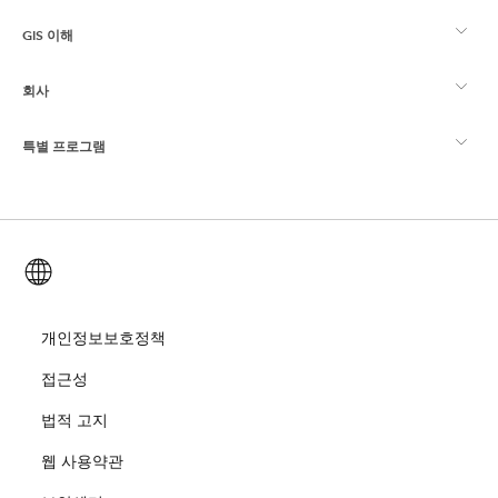
GIS 이해
Esri 커뮤니티
매핑
회사
GIS란?
ArcGIS Blog
ArcGIS Pro
특별 프로그램
Esri 정보
로케이션 인텔리전스
산업별 블로그
ArcGIS Enterprise
ArcGIS for Personal Use
문의하기
교육
사용자 리서치 및 테스트
ArcGIS Online
ArcGIS for Student Use
한국어 (Korean)
채용
ArcUser
Esri Young Professionals Network
Developer Technology
보존
오픈 비전
개인정보보호정책
ArcNews
이벤트
ArcGIS Location Platform
접근성
재난 대응
파트너
ArcWatch
Esri 스토어
법적 고지
교육
웹 사용약관
기업윤리강령
Esri 보도
ArcGIS Architecture Center