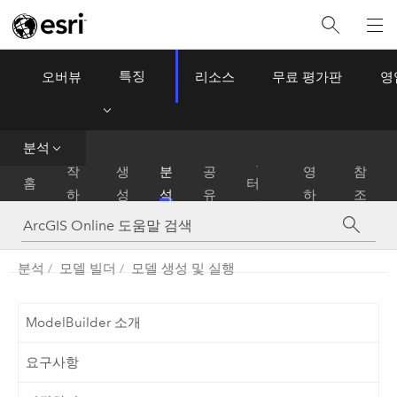
특징
오버뷰
리소스
무료 평가판
영
ArcGIS Online
Menu
데
분석
시
운
이
작
생
분
공
영
참
홈
터
하
성
석
유
하
조
관
기
기
리
분석
모델 빌더
모델 생성 및 실행
ModelBuilder 소개
요구사항