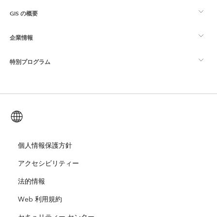
GIS の概要
Esri Community
マッピング
企業情報
GIS とは
ArcGIS ブログ
ArcGIS Pro
特別プログラム
Esri について
ロケーション インテリジェンス
業界ブログ
ArcGIS Enterprise
ArcGIS for Personal Use
Esri に連絡
トレーニング
ユーザー調査およびテスト
ArcGIS Online
ArcGIS for Student Use
日本語 (Japanese)
採用情報
ArcUser
Esri Young Professionals Network
開発者向けテクノロジー
自然保護
オープンビジョン
個人情報保護方針
ArcNews
イベント
ArcGIS Location Platform
アクセシビリティー
災害対応
パートナー
ArcWatch
Esri ストア
法的情報
教育機関
Web 利用規約
企業行動規範
Esri Press
ArcGIS Architecture Center