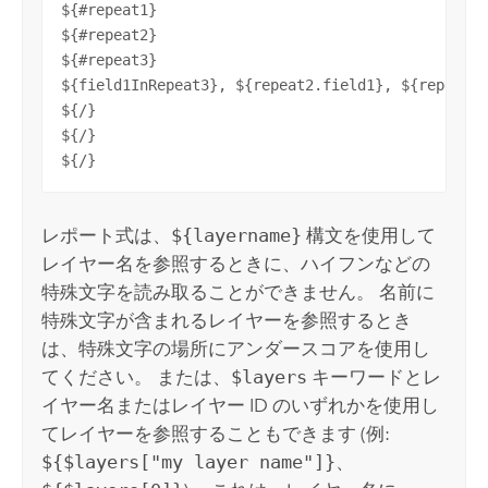
${#repeat1}

${#repeat2}

${#repeat3}

${field1InRepeat3}, ${repeat2.field1}, ${repeat1.
${/}

${/}

${/}
レポート式は、
${layername}
構文を使用して
レイヤー名を参照するときに、ハイフンなどの
特殊文字を読み取ることができません。 名前に
特殊文字が含まれるレイヤーを参照するとき
は、特殊文字の場所にアンダースコアを使用し
てください。 または、
$layers
キーワードとレ
イヤー名またはレイヤー ID のいずれかを使用し
てレイヤーを参照することもできます (例:
${$layers["my layer name"]}
、