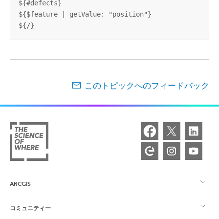
${#defects}

${$feature | getValue: "position"}

${/}
このトピックへのフィードバック
ARCGIS
コミュニティー
ArcGIS の概要