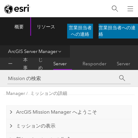
概要
リソース
営業担当者
営業担当者への連
ArcGIS Mission
Menu
への連絡
絡
ArcGIS Server Manager
基
は
ホ
ArcGIS
本
じ
ー
Server
Responder
Server
事
め
ム
Manager
項
に
Manager
ミッションの詳細
ArcGIS Mission Manager へようこそ
ミッションの表示