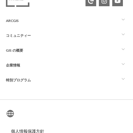
ARCGIS
コミュニティー
ArcGIS の概要
GIS の概要
Esri Community
マッピング
企業情報
GIS とは
ArcGIS ブログ
ArcGIS Pro
特別プログラム
Esri について
ロケーション インテリジェンス
業界ブログ
ArcGIS Enterprise
ArcGIS for Personal Use
Esri に連絡
トレーニング
ユーザー調査およびテスト
ArcGIS Online
ArcGIS for Student Use
日本語 (Japanese)
採用情報
ArcUser
Esri Young Professionals Network
開発者向けテクノロジー
自然保護
オープンビジョン
個人情報保護方針
ArcNews