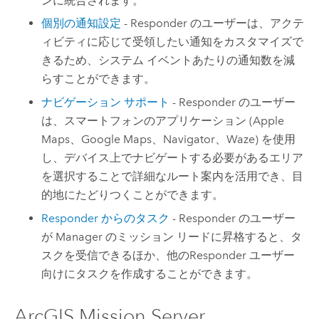
ンに統合されます。
個別の通知設定
-
Responder
のユーザーは、アクテ
ィビティに応じて受領したい通知をカスタマイズで
きるため、システム イベントあたりの通知数を減
らすことができます。
ナビゲーション サポート
-
Responder
のユーザー
は、スマートフォンのアプリケーション (Apple
Maps、Google Maps、Navigator、Waze) を使用
し、デバイス上でナビゲートする必要があるエリア
を選択することで詳細なルート案内を活用でき、目
的地にたどりつくことができます。
Responder からのタスク
-
Responder
のユーザー
が
Manager
のミッション リードに昇格すると、タ
スクを受信できるほか、他の
Responder
ユーザー
向けにタスクを作成することができます。
ArcGIS Mission Server