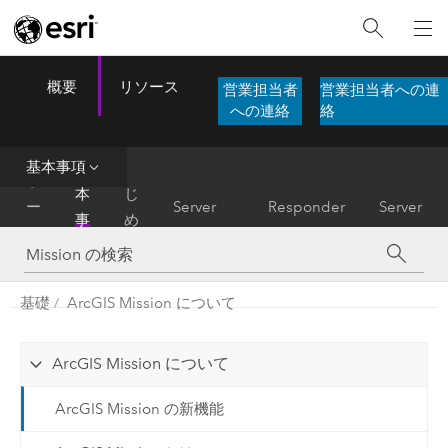
概要
リソース
営業担当者
営業担当者への連
ArcGIS Mission
Menu
への連絡
絡
基本事項
基
は
ホ
ArcGIS
本
じ
ー
Server
Responder
Server
事
め
ム
Manager
項
に
基礎
ArcGIS Mission について
ArcGIS Mission について
ArcGIS Mission の新機能