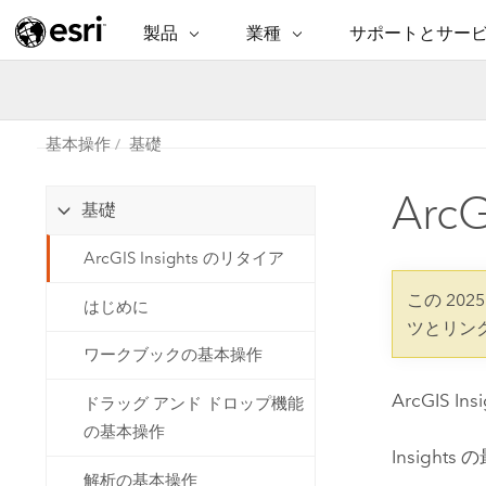
製品
業種
サポートとサー
ARCGIS
業種
サポートとサービス
機
ArcGIS の概要
建築・工業技術・建設
プロフェッショナル
非営利組
マ
Esri のエンタープライズ地理空間
コンサル
デ
基本操作
基礎
テクニカル サポー
市民の安
プラットフォーム
ビジネス
解
Arc
トレーニング
サイエン
基礎
ArcGIS Online
位
自然保護
完全な SaaS マッピング プラット
地方自治
ArcGIS Insights のリタイア
デ
フォーム
教育機関
空
持続可能
この 202
はじめに
ArcGIS Pro
公共エネルギー
ツとリン
電気通信
世界有数の GIS ソフトウェア
ワークブックの基本操作
施設管理
交通機関
ArcGIS Enterprise
ArcGIS Insi
ドラッグ アンド ドロップ機能
保健福祉サービス
GIS とマッピングの基本的なシス
水道
の基本操作
テム
Insights
の
中央政府
解析の基本操作