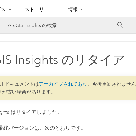
注目のイニシアティブ
ビス
ストーリー
情報
能
ESRI ストーリー
セルフサービス
ESRI について
ARCGIS の購入
ESRI に連絡
 サービス
織
ッピング
WhereNext Magazine
優れた地理空間情報活用へ
Esri について
ユーザー タイプ
ArcUser
サポートに問い
ータを空間的に表示および理解
エグゼクティブレベルのニ
の道
ArcGIS へのロールベー
ArcGIS ユーザー向け
ト
全
Esri のプログラムと取り組み
ュースと洞察
ス
的な技術リソース
析
Esri Community
GIS Insights のリタイア
ス
イベント
置情報を分析に活用
Esri ブログ
Esri ストア
ArcNews
ArcGIS ブログ
実世界のグローバルな GIS
Esri の ArcGIS 製品
業界ニュースと ArcGIS
体
パートナー
ータ管理
技術革新
新情報
ドキュメント
間データの統合、編集、共有
購入方法
な開発
採用情報
インフラストラクチャ管理
5.1 ドキュメントは
アーカイブされており
、今後更新されません
Esri と The Science of Where
Esri 製品、パートナー製
ArcWatch
My Esri
クが古い場合があります。
GIS を活用して、最新の強靱で持続可能な未
メディアおよびアナリスト関
のポッドキャスト
者サブスクリプション
地理空間に関するニュ
来を創ります。 計画と運用に対する地理学
すべての機能
係者の方へ
ビジネスおよびテクノロジ
ス、見解、およびトレ
的アプローチは、インフラストラクチャ プ
ghts
はリタイアしました。
ロジェクトが周囲の環境とどのように関連
ー リーダーの声
しているかをリーダーが理解するのに役立
ちます。
Esri に連絡
最終バージョンは、次のとおりです。
すべてのストーリー
インフラストラクチャ管理の探索