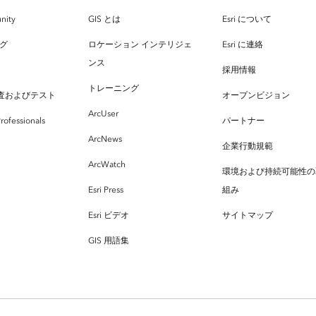
nity
GIS とは
Esri について
ログ
ロケーション インテリジェ
Esri に連絡
ンス
採用情報
トレーニング
査およびテスト
オープンビジョン
ArcUser
rofessionals
パートナー
ArcNews
企業行動規範
ArcWatch
環境および持続可能性の
Esri Press
組み
Esri ビデオ
サイトマップ
GIS 用語集