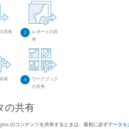
の共有
レポートの共
2
有
共有
ワークブック
4
の共有
タの共有
ghts
のコンテンツを共有するときは、最初に必ず
データを