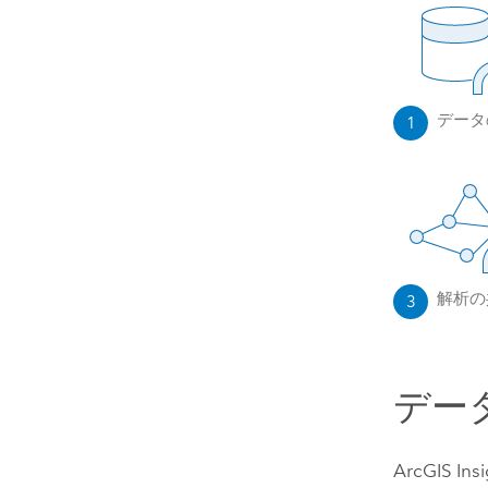
データ
1
解析の
3
デー
ArcGIS Insi