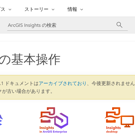
注目のイニシアティブ
ビス
ストーリー
情報
能
ESRI ストーリー
セルフサービス
ESRI について
ARCGIS の購入
ESRI に連絡
 サービス
織
ッピング
WhereNext Magazine
優れた地理空間情報活用へ
Esri について
ユーザー タイプ
ArcUser
サポートに問い
ータを空間的に表示および理解
エグゼクティブレベルのニ
の道
ArcGIS へのロールベー
ArcGIS ユーザー向け
ト
全
Esri のプログラムと取り組み
ュースと洞察
ス
的な技術リソース
析
Esri Community
の基本操作
ス
イベント
置情報を分析に活用
Esri ブログ
Esri ストア
ArcNews
ArcGIS ブログ
実世界のグローバルな GIS
Esri の ArcGIS 製品
業界ニュースと ArcGIS
体
パートナー
ータ管理
技術革新
新情報
ドキュメント
間データの統合、編集、共有
購入方法
な開発
採用情報
インフラストラクチャ管理
5.1 ドキュメントは
アーカイブされており
、今後更新されません
Esri と The Science of Where
Esri 製品、パートナー製
ArcWatch
My Esri
クが古い場合があります。
GIS を活用して、最新の強靱で持続可能な未
メディアおよびアナリスト関
のポッドキャスト
者サブスクリプション
地理空間に関するニュ
来を創ります。 計画と運用に対する地理学
すべての機能
係者の方へ
ビジネスおよびテクノロジ
ス、見解、およびトレ
的アプローチは、インフラストラクチャ プ
ロジェクトが周囲の環境とどのように関連
ー リーダーの声
しているかをリーダーが理解するのに役立
ちます。
Esri に連絡
すべてのストーリー
インフラストラクチャ管理の探索