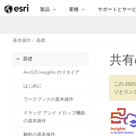
製品
業種
サポートとサー
ARCGIS
業種
サポートとサービス
機
ArcGIS の概要
建築・工業技術・建設
プロフェッショナル
非営利組
マ
Esri のエンタープライズ地理空間
コンサル
デ
基本操作
基礎
テクニカル サポー
市民の安
プラットフォーム
ビジネス
解
共有
トレーニング
サイエン
基礎
ArcGIS Online
位
自然保護
完全な SaaS マッピング プラット
地方自治
ArcGIS Insights のリタイア
デ
フォーム
教育機関
空
持続可能
この 202
はじめに
ArcGIS Pro
公共エネルギー
ツとリン
電気通信
世界有数の GIS ソフトウェア
ワークブックの基本操作
施設管理
交通機関
ArcGIS Enterprise
ドラッグ アンド ドロップ機能
保健福祉サービス
GIS とマッピングの基本的なシス
水道
の基本操作
テム
中央政府
解析の基本操作