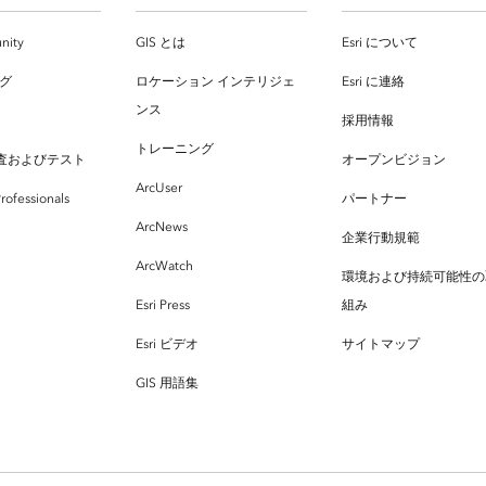
nity
GIS とは
Esri について
ログ
ロケーション インテリジェ
Esri に連絡
ンス
採用情報
トレーニング
査およびテスト
オープンビジョン
ArcUser
rofessionals
パートナー
ArcNews
企業行動規範
ArcWatch
環境および持続可能性の
Esri Press
組み
Esri ビデオ
サイトマップ
GIS 用語集