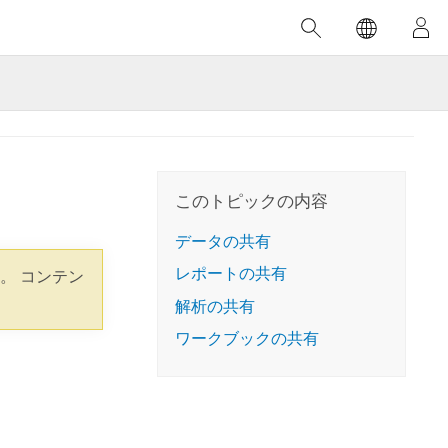
注目のトレーニング
注目の製品
注目のストーリー
注目
GIS について
イノベーションへの取り
組み
合わせ
GIS とは
スのアクセ
の実践
人工知能 (AI)
地理学的アプローチ
ロケーション インテリ
このトピックの内容
ジェンス
 更
データの共有
デジタル トランスフォ
レポートの共有
空間データ サイエンス: 解析を進化さ
ArcGIS Pro の概要
マップがライフラインとなるとき
The
。 コンテン
ーメーション
品、開発
せる
解析の共有
ArcGIS Pro は、Esri の世界をリードする
2024 年にブラジルで発生した歴史的な洪水
著: J
ー
デジタル ツイン
GIS デスクトップ アプリケーションであ
の際、GIS 技術を専門とする企業である
このインストラクター主導型のコースで
ワークブックの共有
本書
ンド
り、マッピング、解析、データ管理に用い
Codex は、30 日間で 17 件の緊急洪水アプ
は、データのパターンや関係性を明らかに
かつ
られています。 技術がどのようなものかを
リケーションを構築し、重要な救助活動を
するために使用される空間統計技術を探索
解決
確認したり、ハンズオンのインタラクティ
実現しました。
し、複雑な問題を解決する知見を引き出し
らか
ブ マップを試したり、製品の機能を調べた
ます。
ストーリーを読む
り、無料トライアルを開始したりします。
本書