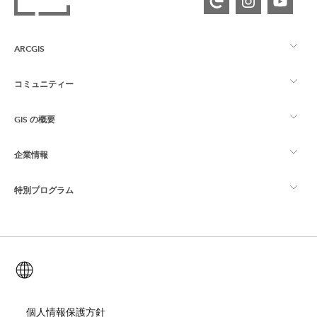
ARCGIS
コミュニティー
ArcGIS の概要
GIS の概要
Esri Community
マッピング
企業情報
GIS とは
ArcGIS ブログ
ArcGIS Pro
特別プログラム
Esri について
ロケーション インテリジェンス
業界ブログ
ArcGIS Enterprise
ArcGIS for Personal Use
Esri に連絡
トレーニング
ユーザー調査およびテスト
ArcGIS Online
ArcGIS for Student Use
日本語 (Japanese)
採用情報
ArcUser
Esri Young Professionals Network
開発者向けテクノロジー
自然保護
オープンビジョン
個人情報保護方針
ArcNews