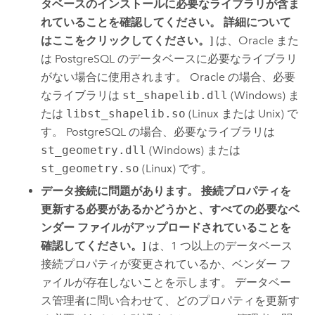
タベースのインストールに必要なライブラリが含ま
れていることを確認してください。 詳細について
はここをクリックしてください。]
は、
Oracle
また
は
PostgreSQL
のデータベースに必要なライブラリ
がない場合に使用されます。
Oracle
の場合、必要
なライブラリは
st_shapelib.dll
(
Windows
) ま
たは
libst_shapelib.so
(
Linux
または Unix) で
す。
PostgreSQL
の場合、必要なライブラリは
st_geometry.dll
(
Windows
) または
st_geometry.so
(
Linux
) です。
データ接続に問題があります。 接続プロパティを
更新する必要があるかどうかと、すべての必要なベ
ンダー ファイルがアップロードされていることを
確認してください。]
は、1 つ以上のデータベース
接続プロパティが変更されているか、ベンダー フ
ァイルが存在しないことを示します。 データベー
ス管理者に問い合わせて、どのプロパティを更新す