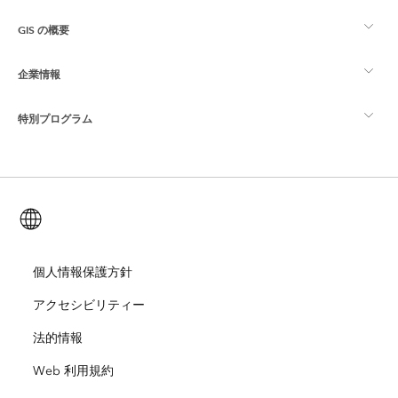
GIS の概要
Esri Community
マッピング
企業情報
GIS とは
ArcGIS ブログ
ArcGIS Pro
特別プログラム
Esri について
ロケーション インテリジェンス
業界ブログ
ArcGIS Enterprise
ArcGIS for Personal Use
Esri に連絡
トレーニング
ユーザー調査およびテスト
ArcGIS Online
ArcGIS for Student Use
日本語 (Japanese)
採用情報
ArcUser
Esri Young Professionals Network
開発者向けテクノロジー
自然保護
オープンビジョン
個人情報保護方針
ArcNews
イベント
ArcGIS Location Platform
アクセシビリティー
災害対応
パートナー
ArcWatch
Esri ストア
法的情報
教育機関
Web 利用規約
企業行動規範
Esri Press
ArcGIS Architecture Center