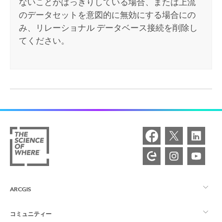
ないことがはっきりしている場合、または上流
のデータセットを意図的に無効にする場合にの
み、リレーショナル データベース接続を削除し
てください。
ARCGIS
コミュニティー
ArcGIS の概要