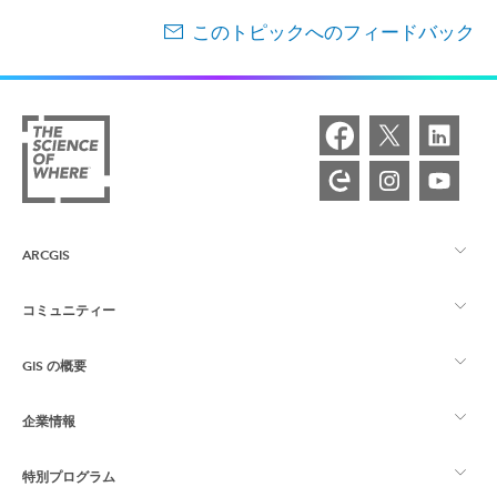
このトピックへのフィードバック
ARCGIS
コミュニティー
ArcGIS の概要
GIS の概要
Esri Community
マッピング
企業情報
GIS とは
ArcGIS ブログ
ArcGIS Pro
特別プログラム
Esri について
ロケーション インテリジェンス
業界ブログ