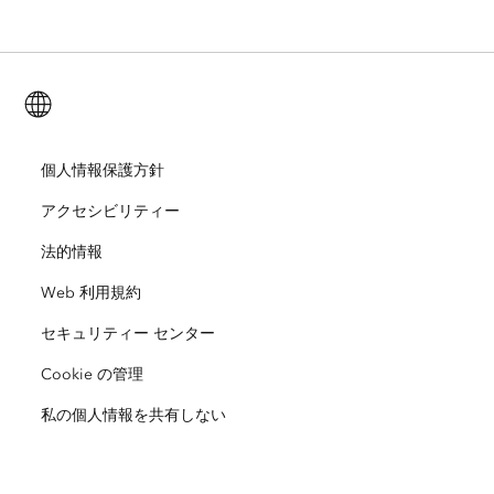
ArcGIS Enterprise
ArcGIS for Personal Use
Esri に連絡
トレーニング
ユーザー調査およびテスト
ArcGIS Online
ArcGIS for Student Use
日本語 (Japanese)
採用情報
ArcUser
Esri Young Professionals Network
開発者向けテクノロジー
自然保護
オープンビジョン
個人情報保護方針
ArcNews
イベント
ArcGIS Location Platform
アクセシビリティー
災害対応
パートナー
ArcWatch
Esri ストア
法的情報
教育機関
Web 利用規約
企業行動規範
Esri Press
ArcGIS Architecture Center
セキュリティー センター
非営利組織
環境および持続可能性の取り組み
Esri ビデオ
Cookie の管理
人種的平等
私の個人情報を共有しない
サイトマップ
GIS 用語集