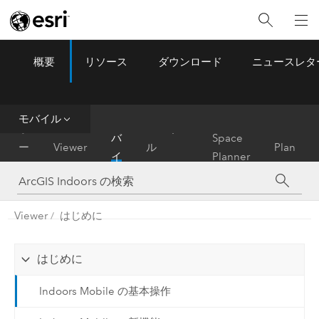
概要
リソース
ダウンロード
ニュースレタ
ArcGIS Indoors
Menu
モバイル
モ
ホ
モバイ
Floor
バ
Space
ー
Viewer
ル
Plan
イ
Planner
ム
(Classic)
Editor
ル
Viewer
はじめに
はじめに
Indoors Mobile の基本操作