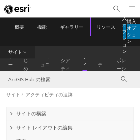
購
入
購入
オ
概要
機能
ギャラリー
リソース
オプ
ArcGIS Hub
プ
Menu
ショ
シ
ン
ョ
コ
ン
サイト
は
イニ
コラ
ホ
コミ
サ
ン
じ
シア
ボレ
ー
ュニ
イ
テ
め
ティ
ーシ
ム
ティ
ト
ン
に
ブ
ョン
ツ
サイト
アクティビティの追跡
サイトの構築
サイト レイアウトの編集