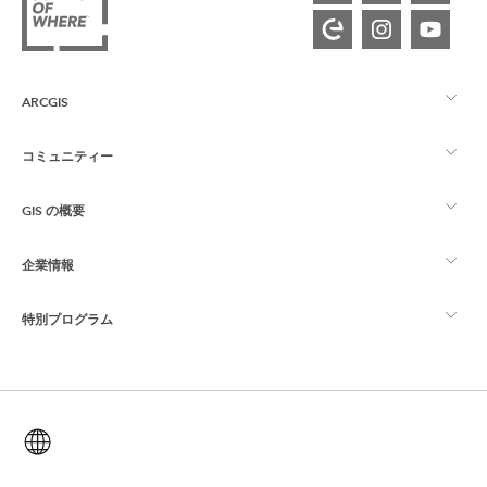
ARCGIS
コミュニティー
ArcGIS の概要
GIS の概要
Esri Community
マッピング
企業情報
GIS とは
ArcGIS ブログ
ArcGIS Pro
特別プログラム
Esri について
ロケーション インテリジェンス
業界ブログ
ArcGIS Enterprise
ArcGIS for Personal Use
Esri に連絡
トレーニング
ユーザー調査およびテスト
ArcGIS Online
ArcGIS for Student Use
日本語 (Japanese)
採用情報
ArcUser
Esri Young Professionals Network
開発者向けテクノロジー