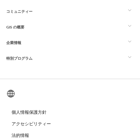
コミュニティー
ArcGIS の概要
GIS の概要
Esri Community
マッピング
企業情報
GIS とは
ArcGIS ブログ
ArcGIS Pro
特別プログラム
Esri について
ロケーション インテリジェンス
業界ブログ
ArcGIS Enterprise
ArcGIS for Personal Use
Esri に連絡
トレーニング
ユーザー調査およびテスト
ArcGIS Online
ArcGIS for Student Use
日本語 (Japanese)
採用情報
ArcUser
Esri Young Professionals Network
開発者向けテクノロジー
自然保護
オープンビジョン
個人情報保護方針
ArcNews
イベント
ArcGIS Location Platform
アクセシビリティー
災害対応
パートナー
ArcWatch
Esri ストア
法的情報