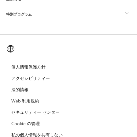
GIS とは
ArcGIS ブログ
ArcGIS Pro
特別プログラム
Esri について
ロケーション インテリジェンス
業界ブログ
ArcGIS Enterprise
ArcGIS for Personal Use
Esri に連絡
トレーニング
ユーザー調査およびテスト
ArcGIS Online
ArcGIS for Student Use
日本語 (Japanese)
採用情報
ArcUser
Esri Young Professionals Network
開発者向けテクノロジー
自然保護
オープンビジョン
個人情報保護方針
ArcNews
イベント
ArcGIS Location Platform
アクセシビリティー
災害対応
パートナー
ArcWatch
Esri ストア
法的情報
教育機関
Web 利用規約
企業行動規範
Esri Press
ArcGIS Architecture Center
セキュリティー センター
非営利組織
環境および持続可能性の取り組み
Esri ビデオ
Cookie の管理
人種的平等
私の個人情報を共有しない
サイトマップ