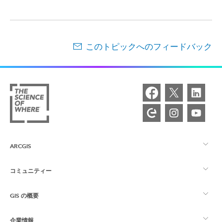
このトピックへのフィードバック
ARCGIS
コミュニティー
ArcGIS の概要
GIS の概要
Esri Community
マッピング
企業情報