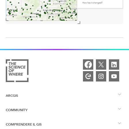
ARCGIS
COMMUNITY
Panoramica ArcGIS
COMPRENDERE IL GIS
Community Esri
Mappatura