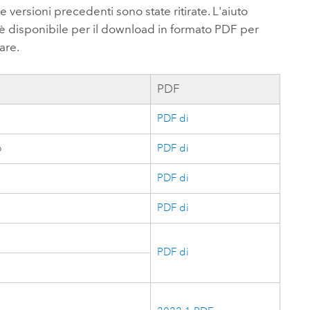
Esplora il corso
Vai ai
e versioni precedenti sono state ritirate. L'aiuto
Esplorare ArcGIS Pro
Leggi la storia
è disponibile per il download in formato PDF per
are.
PDF
PDF di
6
PDF di
PDF di
PDF di
PDF di