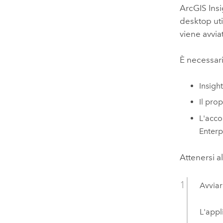
Tecnologia developer
ArcGIS Ins
Risorse naturali
Costruisci applicazioni di
desktop
ut
mappatura e analisi spaziale
viene avvia
Tutti i settori
È necessari
Tutti i prodotti
Insigh
Il pro
L'acco
Enterp
Attenersi a
Avvia
L'appl