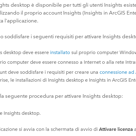
ights desktop
è disponibile per tutti gli utenti
Insights
esiste
Tutte le storie
ilizzando il proprio account
Insights
(
Insights in ArcGIS Ent
ta l'applicazione.
o soddisfare i seguenti requisiti per attivare
Insights desk
ts desktop
deve essere
installato
sul proprio computer
Windo
prio computer deve essere connesso a Internet o alla rete Intr
unt deve soddisfare i requisiti per creare una
connessione ad 
rise
, le installazioni di
Insights desktop
e
Insights in ArcGIS Ent
lla seguente procedura per attivare
Insights desktop
:
re
Insights desktop
.
icazione si avvia con la schermata di avvio di
Attivare licenza
a