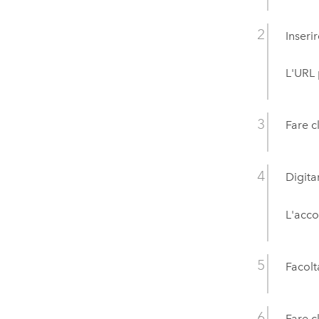
Inseri
L'URL
Fare c
Digita
L'acco
Facolt
Fare c