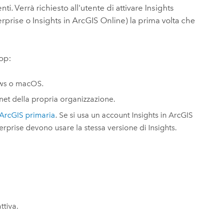
Esplora il corso
Vai ai
nti. Verrà richiesto all'utente di attivare
Insights
Esplorare ArcGIS Pro
Leggi la storia
erprise
o
Insights in ArcGIS Online
) la prima volta che
top
:
ws
o
macOS
.
anet della propria organizzazione.
ArcGIS primaria
. Se si usa un account
Insights in ArcGIS
erprise
devono usare la stessa versione di
Insights
.
ttiva.