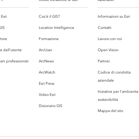
Esri
Cos'è il GIS?
Informazioni su Esri
GIS
Location Intelligence
Contatti
ttore
Formazione
Lavora con noi
st dell'utente
ArcUser
Open Vision
ani professionisti
ArcNews
Partner
ArcWatch
Codice di condotta
aziendale
Esri Press
Iniziative per l'ambiente 
Video Esri
sostenibilità
Dizionario GIS
Mappa del sito