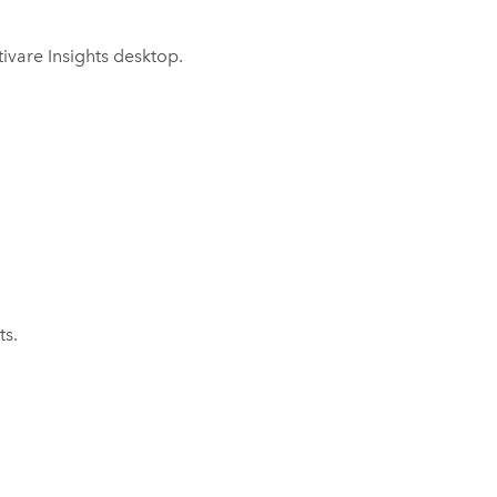
ttivare
Insights desktop
.
ts
.