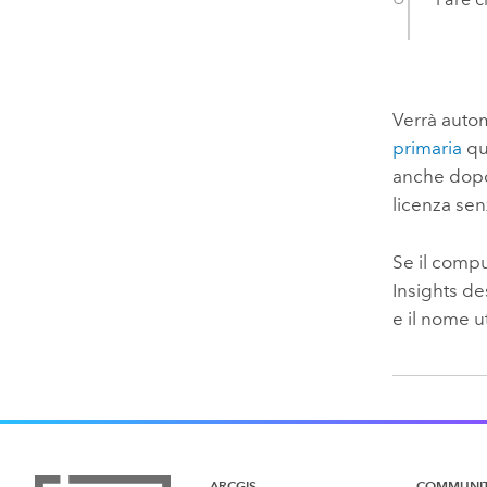
Verrà aut
primaria
qu
anche dopo
licenza sen
Se il compu
Insights d
e il nome u
ARCGIS
COMMUNI