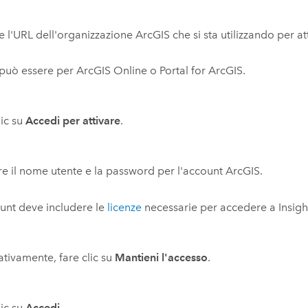
re l'URL dell'organizzazione ArcGIS che si sta utilizzando per a
 può essere per
ArcGIS Online
o
Portal for ArcGIS
.
lic su
Accedi per attivare
.
re il nome utente e la password per l'account ArcGIS.
unt deve includere le
licenze
necessarie per accedere a
Insigh
ativamente, fare clic su
Mantieni l'accesso
.
lic su
Accedi
.