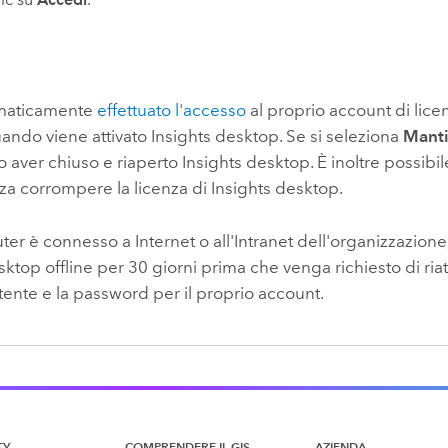
omaticamente
effettuato l'accesso
al proprio account di lice
ando viene attivato
Insights desktop
. Se si seleziona
Manti
 aver chiuso e riaperto
Insights desktop
. È inoltre possib
za corrompere la licenza di
Insights desktop
.
ter è connesso a Internet o all'Intranet dell'organizzazione
esktop
offline per 30 giorni prima che venga richiesto di ria
tente e la password per il proprio account.
TY
COMPRENDERE IL GIS
AZIENDA