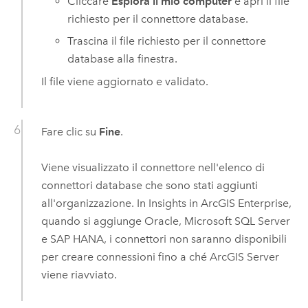
Cliccare
Esplora il mio computer
e apri il file
richiesto per il connettore database.
Trascina il file richiesto per il connettore
database alla finestra.
Il file viene aggiornato e validato.
Fare clic su
Fine
.
Viene visualizzato il connettore nell'elenco di
connettori database che sono stati aggiunti
all'organizzazione. In
Insights in ArcGIS Enterprise
,
quando si aggiunge
Oracle
,
Microsoft SQL Server
e
SAP HANA
, i connettori non saranno disponibili
per creare connessioni fino a ché
ArcGIS Server
viene riavviato.