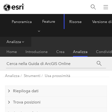
Feature
Panoramica
Risorse
Versione di
ArcGIS Online
Menu
Analizza
Home
Introduzione
Crea
Analizza
Condivid
Analizza
Strumenti
Usa prossimità
Riepiloga dati
Trova posizioni