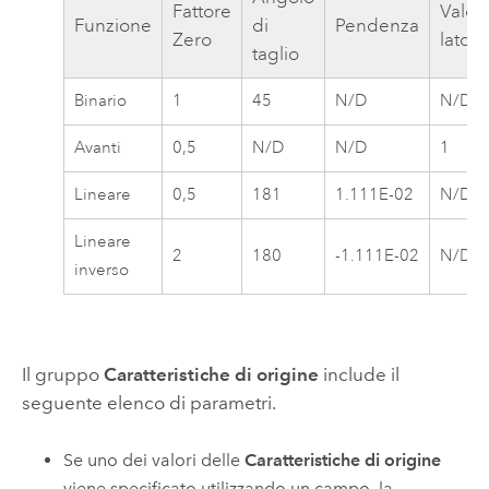
Fattore
Valor
Funzione
di
Pendenza
Zero
lato
taglio
Binario
1
45
N/D
N/D
Avanti
0,5
N/D
N/D
1
Lineare
0,5
181
1.111E-02
N/D
Lineare
2
180
-1.111E-02
N/D
inverso
Il gruppo
Caratteristiche di origine
include il
seguente elenco di parametri.
Se uno dei valori delle
Caratteristiche di origine
viene specificato utilizzando un campo, la