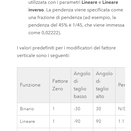
utilizzata con i parametri
Lineare
e
Lineare
inverso
. La pendenza viene specificata come
una frazione di pendenza (ad esempio, la
pendenza del 45% è 1/45, che viene immessa
come 0,02222).
I valori predefiniti per i modificatori del fattore
verticale sono i seguenti:
Angolo
Angolo
Fattore
di
di
Funzione
Pend
Zero
taglio
taglio
basso
alto
Binario
1
-30
30
N/D
Lineare
1
-90
90
1.111