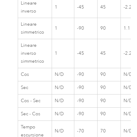
Lineare
1
-45
45
-2.22
inverso
Lineare
1
-90
90
1.111
simmetrico
Lineare
inverso
1
-45
45
-2.22
simmetrico
Cos
N/D
-90
90
N/D
Sec
N/D
-90
90
N/D
Cos - Sec
N/D
-90
90
N/D
Sec - Cos
N/D
-90
90
N/D
Tempo
N/D
-70
70
N/D
escursione