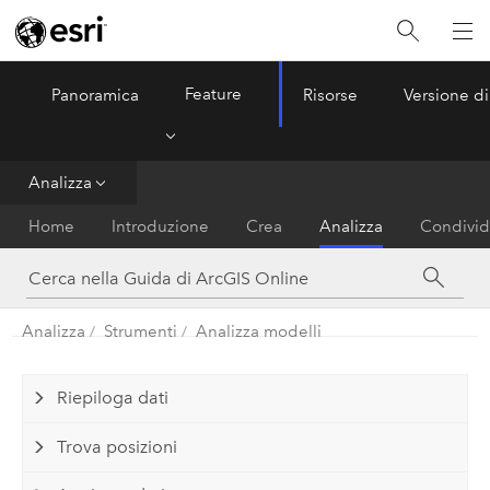
Feature
Panoramica
Risorse
Versione di
ArcGIS Online
Menu
Analizza
Home
Introduzione
Crea
Analizza
Condivid
Analizza
Strumenti
Analizza modelli
Riepiloga dati
Trova posizioni