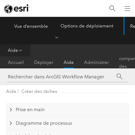
Options de déploiement
Vue d’ensemble
Re
ArcGIS Workflow Manager
Menu
Aide
Matrice
compar
Accueil
Déployer
Aide
Administrer
des
fonctio
Aide
Créer des tâches
Prise en main
Diagramme de processus