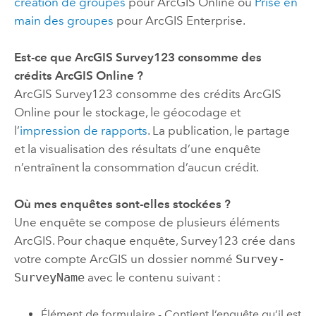
création de groupes
pour
ArcGIS Online
ou
Prise en
main des groupes
pour
ArcGIS Enterprise
.
Est-ce que
ArcGIS Survey123
consomme des
crédits
ArcGIS Online
?
ArcGIS Survey123
consomme des crédits
ArcGIS
Online
pour le stockage, le géocodage et
l’
impression de rapports
. La publication, le partage
et la visualisation des résultats d’une enquête
n’entraînent la consommation d’aucun crédit.
Où mes enquêtes sont-elles stockées ?
Une enquête se compose de plusieurs éléments
ArcGIS. Pour chaque enquête,
Survey123
crée dans
votre compte ArcGIS un dossier nommé
Survey-
SurveyName
avec le contenu suivant :
Élément de formulaire - Contient l’enquête qu’il est