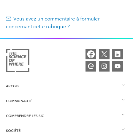
Vous avez un commentaire à formuler
concernant cette rubrique ?
ARCGIS
COMMUNAUTÉ
Vue d’ensemble d’ArcGIS
COMPRENDRE LES SIG
Esri Community
Cartographie
SOCIÉTÉ
Qu’est-ce qu’un SIG ?