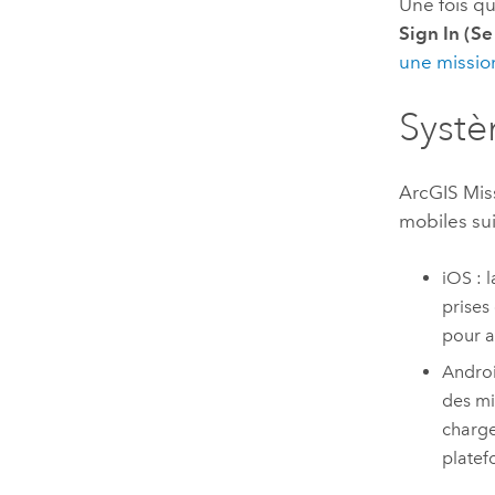
Une fois qu
Sign In (Se
une missio
Systè
ArcGIS Mis
mobiles sui
iOS : 
prises
pour a
Androi
des mi
charge
platef