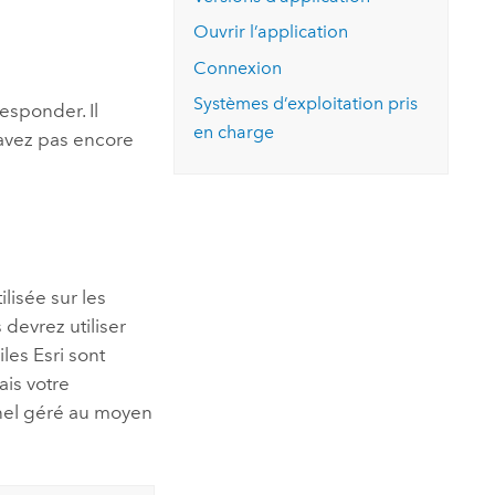
essai gratuit.
Lire le récit
Explorer ce cours
es et
Ouvrir l’application
Découvrir ArcGIS Pro
 de
Connexion
Systèmes d’exploitation pris
Responder
. Il
l
en charge
’avez pas encore
lisée sur les
devrez utiliser
iles
Esri
sont
ais votre
nnel géré au moyen