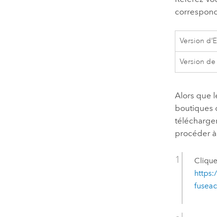
correspond
Version d’E
Version d
Alors que l
boutiques d
télécharge
procéder à 
Clique
https
fusea