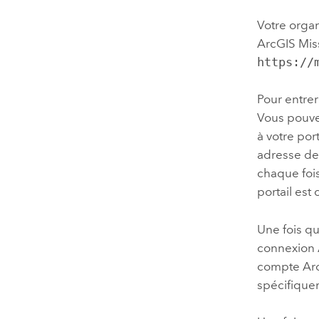
Votre organi
ArcGIS Mis
https://
Pour entrer
Vous pouvez
à votre por
adresse de 
chaque fois
portail es
Une fois que
connexion 
compte Arc
spécifique