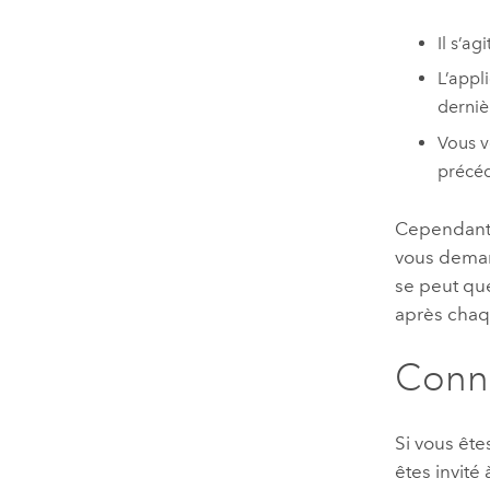
Il s’a
L’appl
derniè
Vous v
précéd
Cependant
vous demand
se peut qu
après chaqu
Conn
Si vous ête
êtes invité 