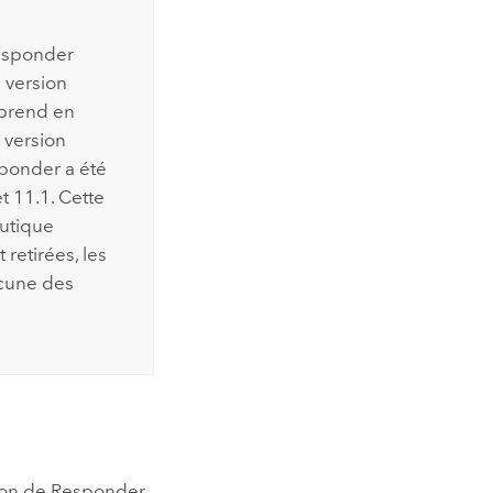
esponder
 version
 prend en
 version
sponder
a été
t 11.1. Cette
outique
retirées, les
acune des
ion de
Responder