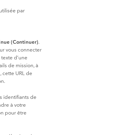
utilisée par
inue (Continuer)
.
our vous connecter
e texte d’une
ils de mission, à
e, cette URL de
on.
s identifiants de
dre à votre
on pour être