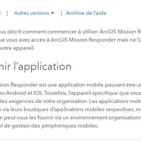
professionnels et
perspectiv
.5
|
|
Archive de l’aide
Autres versions
technologiques
tendances
l’univers
us décrit comment commencer à utiliser
ArcGIS Mission 
géospatia
e vous avez accès à
ArcGIS Mission Responder
mais ne l
 votre appareil.
Tous les récits
ir l’application
sion Responder
est une application mobile pouvant être uti
 Android et IOS. Toutefois, l’appareil spécifique que vous 
es exigences de votre organisation. Les applications mob
 via leurs boutiques d’applications mobiles respectives, m
on peut vous les fournir via un environnement organisatio
el de gestion des périphériques mobiles.