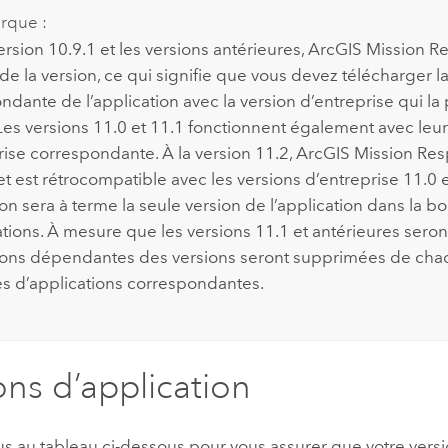
rque :
ersion 10.9.1 et les versions antérieures,
ArcGIS Mission R
e la version, ce qui signifie que vous devez télécharger la
ndante de l’application avec la version d’entreprise qui la
Les versions 11.0 et 11.1 fonctionnent également avec leur
rise correspondante. À la version 11.2,
ArcGIS Mission Re
t est rétrocompatible avec les versions d’entreprise 11.0 e
on sera à terme la seule version de l’application dans la b
tions. À mesure que les versions 11.1 et antérieures seront 
ions dépendantes des versions seront supprimées de ch
s d’applications correspondantes.
ons d’application
us au tableau ci-dessous pour vous assurer que votre vers