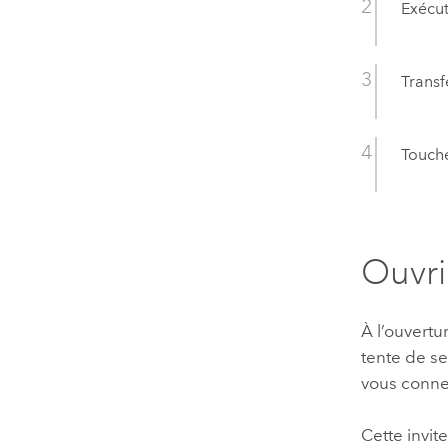
Exécut
Trans
Touche
Ouvri
À l’ouvertur
tente de se
vous conne
Cette invit