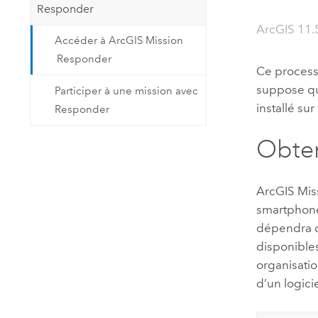
Responder
Ressources naturelles
Technologie Developer
ArcGIS 11
Accéder à ArcGIS Mission
Créer des applications de
Responder
cartographie et d’analyse spatiale
Tous les secteurs d’activité
Ce process
suppose qu
Participer à une mission avec
installé sur
Responder
Tous les produits
Obten
ArcGIS Mis
smartphones
dépendra d
disponibles
organisati
d’un logici