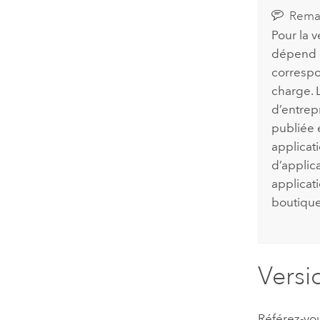
Rema
Pour la v
dépend d
correspo
charge. 
d’entrep
publiée e
applicati
d’applica
applicat
boutique
Versi
Référez-vo