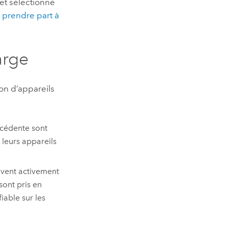
et sélectionné
z
prendre part à
arge
on d’appareils
récédente sont
 leurs appareils
ivent activement
sont pris en
iable sur les