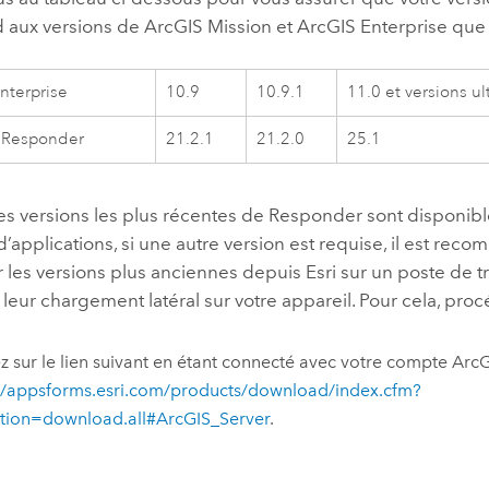
 aux versions de
ArcGIS Mission
et
ArcGIS Enterprise
que 
nterprise
10.9
10.9.1
11.0 et versions ul
e Responder
21.2.1
21.2.0
25.1
es versions les plus récentes de
Responder
sont disponibl
’applications, si une autre version est requise, il est re
r les versions plus anciennes depuis
Esri
sur un poste de tr
leur chargement latéral sur votre appareil. Pour cela, pro
z sur le lien suivant en étant connecté avec votre compte ArcG
://appsforms.esri.com/products/download/index.cfm?
ction=download.all#ArcGIS_Server
.