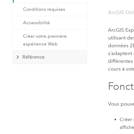
Ressources naturelles
Conditions requises
Technologie Developer
ArcGIS On
Créer des applications de
Accessibilité
cartographie et d’analyse spatiale
Tous les secteurs d’activité
ArcGIS Exp
Créer votre première
utilisant d
expérience Web
données 2D
Tous les produits
s’adaptent
Référence
différentes
cours à votr
Fonct
Vous pouve
Créer 
affich