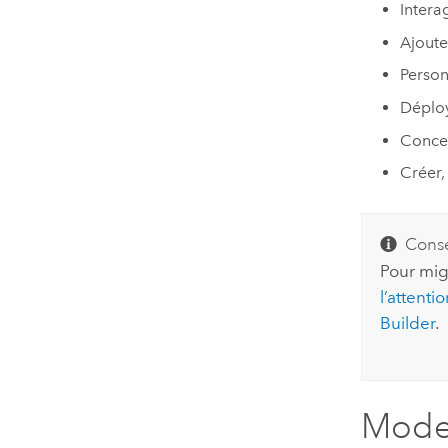
Intera
Ajoute
Person
Déploy
Concev
Créer,
Conse
Pour mig
l’attenti
Builder
.
Mode