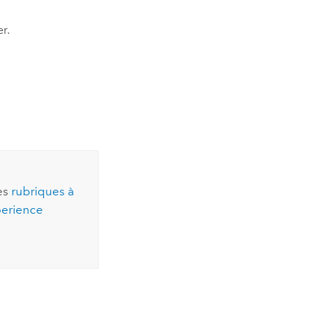
r.
es
rubriques à
erience