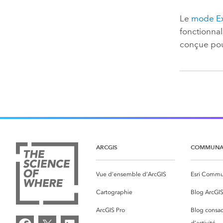
Le
mode E
fonctionnali
conçue pou
ARCGIS
COMMUNA
Vue d’ensemble d’ArcGIS
Esri Commu
Cartographie
Blog ArcGI
ArcGIS Pro
Blog consac
d’activité