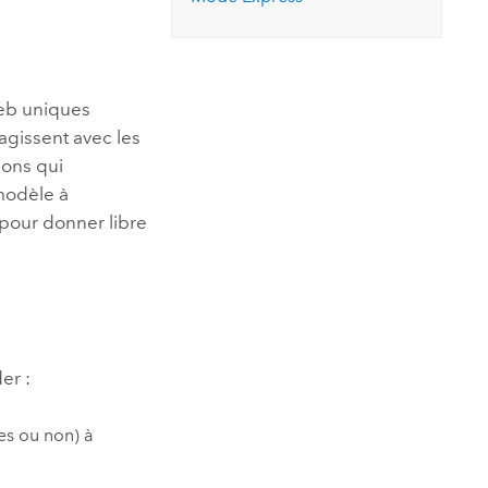
essai gratuit.
Lire le récit
Explorer ce cours
es et
Découvrir ArcGIS Pro
 de
eb uniques
l
agissent avec les
ions qui
modèle à
 pour donner libre
der
:
es ou non) à