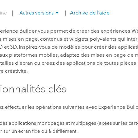
professionnels et
perspectiv
line
|
|
Archive de l’aide
Autres versions
technologiques
tendances
l’univers
erience Builder
vous permet de créer des expériences W
géospatia
es mises en page, contenus et widgets polyvalents qui inter
 et 3D. Inspirez-vous de modèles pour créer des applicat
Tous les récits
 aux plateformes mobiles, adaptez des mises en page de 
 tailles d’écran ou créez des applications de toutes pièces
e créativité.
ionnalités clés
z effectuer les opérations suivantes avec
Experience Buil
des applications monopages et multipages (axées sur les cart
er sur un écran fixe ou à défilement.