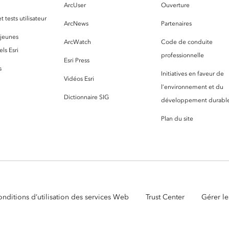
ArcUser
Ouverture
 tests utilisateur
ArcNews
Partenaires
 jeunes
ArcWatch
Code de conduite
ls Esri
professionnelle
Esri Press
s
Initiatives en faveur de
Vidéos Esri
l’environnement et du
Dictionnaire SIG
développement durabl
Plan du site
nditions d’utilisation des services Web
Trust Center
Gérer le