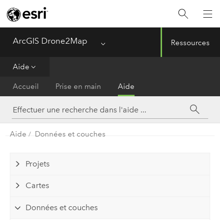
ArcGIS Drone2Map
Ressources
Menu
Aide
Accueil
Prise en main
Aide
Aide
Données et couches
Projets
Cartes
Données et couches