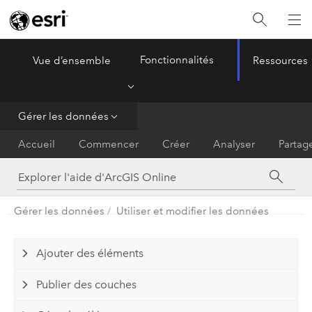
Fonctionnalités
Vue d’ensemble
Ressources
ArcGIS Online
Menu
Gérer les données
Accueil
Commencer
Créer
Analyser
Partag
Gérer les données
Utiliser et modifier les données
Ajouter des éléments
Publier des couches