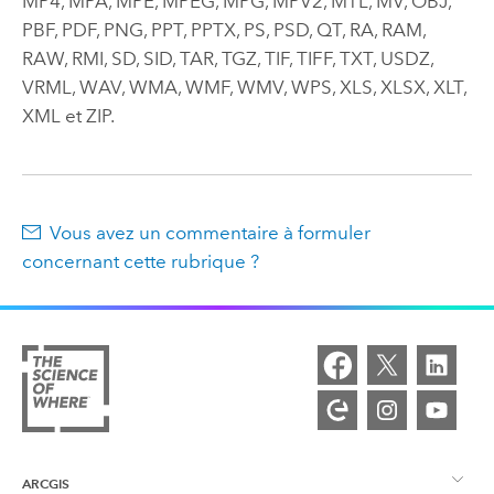
MP4, MPA, MPE, MPEG, MPG, MPV2, MTL, MV, OBJ,
PBF, PDF, PNG, PPT, PPTX, PS, PSD, QT, RA, RAM,
RAW, RMI, SD, SID, TAR, TGZ, TIF, TIFF, TXT, USDZ,
VRML, WAV, WMA, WMF, WMV, WPS, XLS, XLSX, XLT,
XML et ZIP.
Vous avez un commentaire à formuler
concernant cette rubrique ?
ARCGIS