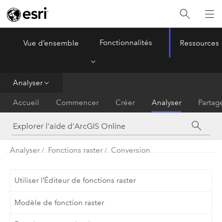
Fonctionnalités
Vue d’ensemble
Ressources
ArcGIS Online
Menu
Analyser
Accueil
Commencer
Créer
Analyser
Partag
Analyser
Fonctions raster
Conversion
Utiliser l’Éditeur de fonctions raster
Modèle de fonction raster