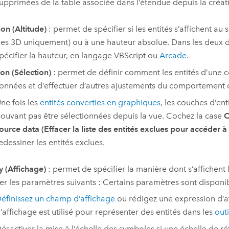
upprimées de la table associée dans l’étendue depuis la créat
ion (Altitude)
: permet de spécifier si les entités s’affichent au 
es 3D uniquement) ou à une hauteur absolue. Dans les deux 
pécifier la hauteur, en langage VBScript ou
Arcade
.
ion (Sélection)
: permet de définir comment les entités d’une c
ionnées et d’effectuer d’autres ajustements du comportement d
ne fois les
entités converties en graphiques
, les couches d’en
ouvant pas être sélectionnées depuis la vue. Cochez la case
C
ource data (Effacer la liste des entités exclues pour accéder à
edessiner les entités exclues.
y (Affichage)
: permet de spécifier la manière dont s’affichent l
ier les paramètres suivants : Certains paramètres sont dispon
éfinissez un champ d’affichage
ou rédigez une expression d’a
’affichage est utilisé pour représenter des entités dans les
outi
ésactiver la mise à l’échelle des symboles si une échelle de ré