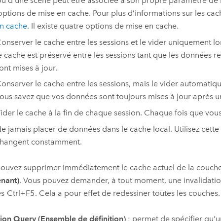
ou d’une scène peut être associée à son propre paramètre de
options de mise en cache. Pour plus d’informations sur les cac
n cache
. Il existe quatre options de mise en cache.
onserver le cache entre les sessions et le vider uniquement lo
e cache est préservé entre les sessions tant que les données re
ont mises à jour.
onserver le cache entre les sessions, mais le vider automatiqu
ous savez que vos données sont toujours mises à jour après un
ider le cache à la fin de chaque session. Chaque fois que vo
e jamais placer de données dans le cache local. Utilisez cet
hangent constamment.
ouvez supprimer immédiatement le cache actuel de la couche
nant)
. Vous pouvez demander, à tout moment, une invalidatio
es
Ctrl+F5
. Cela a pour effet de redessiner toutes les couches.
tion Query (Ensemble de définition)
: permet de spécifier qu’u