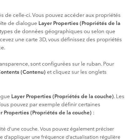
essai gratuit.
Lire le récit
Explorer ce cours
es et
Découvrir ArcGIS Pro
és de celle-ci. Vous pouvez accéder aux propriétés
 de
boîte de dialogue
Layer Properties (Propriétés de la
les types de données géographiques ou selon que
l
evez une carte 3D, vous définissez des propriétés
ce.
transparence, sont configurées sur le ruban. Pour
ontents (Contenu)
et cliquez sur les onglets
logue
Layer Properties (Propriétés de la couche)
. Les
Vous pouvez par exemple définir certaines
r Properties (Propriétés de la couche)
:
ilité d’une couche. Vous pouvez également préciser
le d’appliquer une fréquence d’actualisation régulière