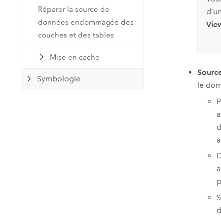
Réparer la source de
d’u
données endommagée des
Vie
couches et des tables
Mise en cache
Sourc
Symbologie
le dom
P
a
d
a
D
a
p
S
d