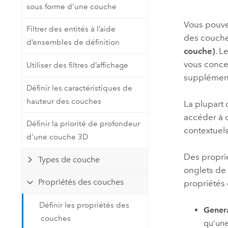
sous forme d'une couche
Ressources naturelles
Technologie Developer
Vous pouvez
Filtrer des entités à l’aide
Créer des applications de
des couches
d’ensembles de définition
cartographie et d’analyse spatiale
Tous les secteurs d’activité
couche)
. L
vous conce
Utiliser des filtres d’affichage
supplémenta
Tous les produits
Définir les caractéristiques de
hauteur des couches
La plupart 
accéder à 
Définir la priorité de profondeur
contextuel
d'une couche 3D
Des propri
Types de couche
onglets de
Propriétés des couches
propriétés 
Définir les propriétés des
Genera
couches
qu’une