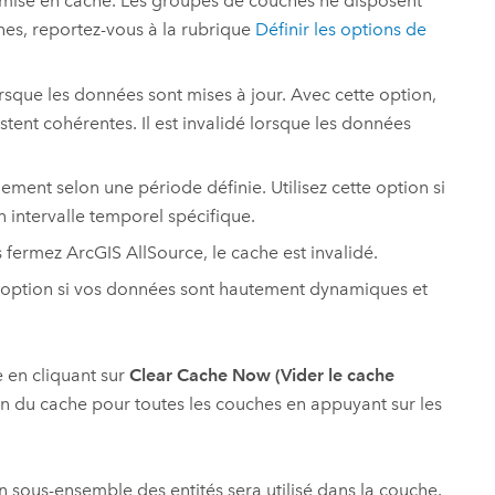
 mise en cache. Les groupes de couches ne disposent
hes, reportez-vous à la rubrique
Définir les options de
rsque les données sont mises à jour. Avec cette option,
stent cohérentes. Il est invalidé lorsque les données
ement selon une période définie. Utilisez cette option si
 intervalle temporel spécifique.
us fermez
ArcGIS AllSource
, le cache est invalidé.
te option si vos données sont hautement dynamiques et
 en cliquant sur
Clear Cache Now (Vider le cache
n du cache pour toutes les couches en appuyant sur les
n sous-ensemble des entités sera utilisé dans la couche.