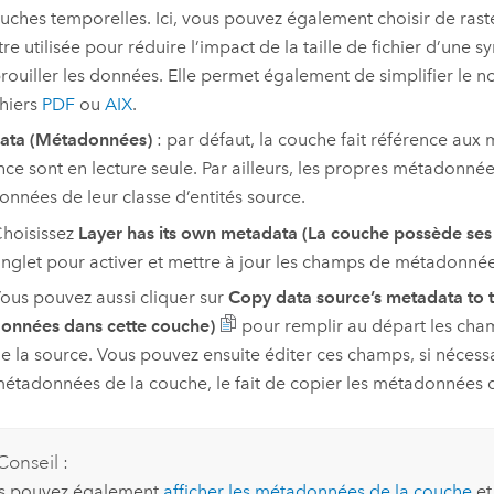
uches temporelles. Ici, vous pouvez également choisir de rasté
tre utilisée pour réduire l’impact de la taille de fichier d’un
rouiller les données. Elle permet également de simplifier le 
chiers
PDF
ou
AIX
.
ata (Métadonnées)
: par défaut, la couche fait référence au
nce sont en lecture seule. Par ailleurs, les propres métadon
nnées de leur classe d’entités source.
hoisissez
Layer has its own metadata (La couche possède se
nglet pour activer et mettre à jour les champs de métadonnée
ous pouvez aussi cliquer sur
Copy data source’s metadata to t
onnées dans cette couche)
pour remplir au départ les ch
e la source. Vous pouvez ensuite éditer ces champs, si nécess
étadonnées de la couche, le fait de copier les métadonnées 
Conseil :
s pouvez également
afficher les métadonnées de la couche
e