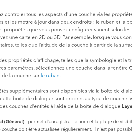
professionnels et
perspectiv
 contrôler tous les aspects d'une couche via les propriét
technologiques
tendances
 et les mettre à jour dans deux endroits : le ruban et la 
l’univers
es propriétés que vous pouvez configurer varient selon 
géospatia
vez une carte en 2D ou 3D. Par exemple, lorsque vous conc
ires, telles que l’altitude de la couche à partir de la surfa
Tous les récits
des propriétés d'affichage, telles que la symbologie et la 
ces paramètres, sélectionnez une couche dans la fenêtre
C
s de la couche sur
le ruban
.
étés supplémentaires sont disponibles via la boîte de dia
 cette boîte de dialogue sont propres au type de couche. 
des couches d’entités à l’aide de la boîte de dialogue
Laye
l (Général)
: permet d’enregistrer le nom et la plage de visib
 couche doit être actualisée régulièrement. Il n’est pas possib