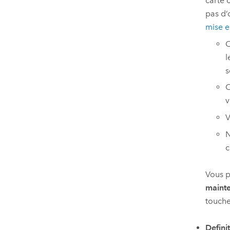
carte 
pas d’
mise e
C
l
s
C
v
V
N
c
Vous p
mainte
touch
Defini