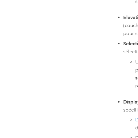
s
Elevat
(couch
pour s
Select
sélect
U
p
s
r
Displa
spécif
D
d
D