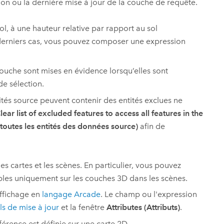
ion ou la dernière mise à jour de la couche de requête.
sol, à une hauteur relative par rapport au sol
derniers cas, vous pouvez composer une expression
ouche sont mises en évidence lorsqu’elles sont
e sélection.
tités source peuvent contenir des entités exclues ne
lear list of excluded features to access all features in the
 toutes les entités des données source)
afin de
es cartes et les scènes. En particulier, vous pouvez
ibles uniquement sur les couches 3D dans les scènes.
ffichage en
langage Arcade
. Le champ ou l'expression
ls de mise à jour
et la fenêtre
Attributes (Attributs)
.
férence est définie sur une carte 2D.