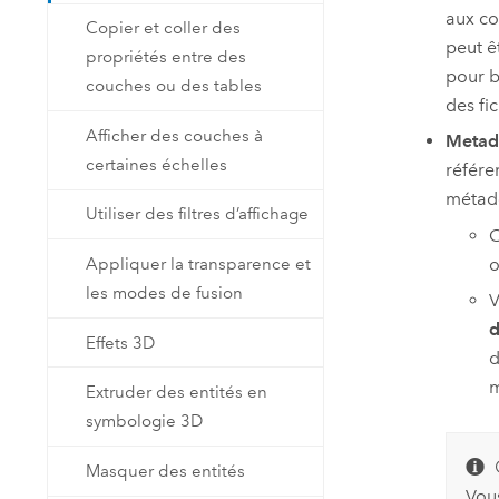
aux co
Copier et coller des
peut ê
propriétés entre des
pour b
couches ou des tables
des fi
Afficher des couches à
Metad
certaines échelles
référe
métado
Utiliser des filtres d’affichage
C
o
Appliquer la transparence et
les modes de fusion
V
d
Effets 3D
d
m
Extruder des entités en
symbologie 3D
Masquer des entités
Vou