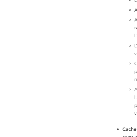
A
A
r
l
D
v
O
p
r
A
l
p
v
Cache