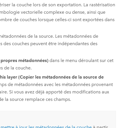
riser la couche lors de son exportation. La rastérisation
e symbologie vectorielle complexe ou dense, ainsi que
nombre de couches lorsque celles-ci sont exportées dans
x métadonnées de la source. Les métadonnées de
nées des couches peuvent être indépendantes des
s propres métadonnées)
dans le menu déroulant sur cet
s de la couche.
his layer (Copier les métadonnées de la source de
amps de métadonnées avec les métadonnées provenant
aire. Si vous avez déjà apporté des modifications aux
de la source remplace ces champs.
t
mettre à jour les métadonnées de la couche
à partir