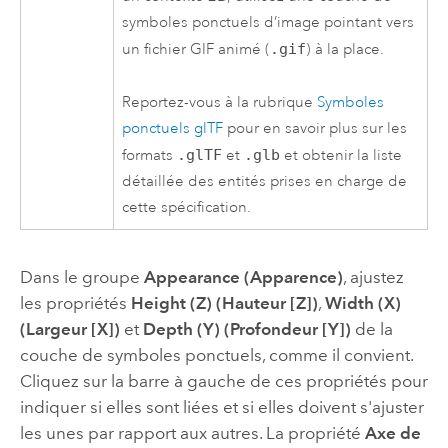
symboles ponctuels d’image pointant vers
un fichier GIF animé (
.gif
) à la place.
Reportez-vous à la rubrique
Symboles
ponctuels glTF
pour en savoir plus sur les
formats
.glTF
et
.glb
et obtenir la liste
détaillée des entités prises en charge de
cette spécification.
Dans le groupe
Appearance (Apparence)
, ajustez
les propriétés
Height (Z) (Hauteur [Z])
,
Width (X)
(Largeur [X])
et
Depth (Y) (Profondeur [Y])
de la
couche de symboles ponctuels, comme il convient.
Cliquez sur la barre à gauche de ces propriétés pour
indiquer si elles sont liées et si elles doivent s'ajuster
les unes par rapport aux autres. La propriété
Axe de