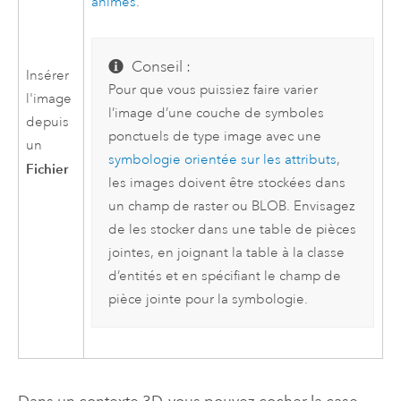
animés
.
Conseil :
Insérer
Pour que vous puissiez faire varier
l'image
l’image d’une couche de symboles
depuis
ponctuels de type image avec une
un
symbologie orientée sur les attributs
,
Fichier
les images doivent être stockées dans
un champ de raster ou BLOB. Envisagez
de les stocker dans une table de pièces
jointes, en joignant la table à la classe
d’entités et en spécifiant le champ de
pièce jointe pour la symbologie.
Dans un contexte 3D, vous pouvez cocher la case