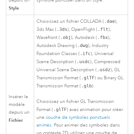
depuis un
symbole ponctuel dans un style.
Style
Choisissez un fichier COLLADA (
.dae
),
3ds Max (
.3ds
), OpenFlight (
.flt
),
Wavefront (
.obj
), Autodesk (
.fbx
),
Autodesk Drawing (
.dwg
), Industry
Foundation Classes (
.ifc
), Universal
Scene Description (
.usdc
), Compressed
Universal Scene Description (
.usdz
), GL
Transmission Format (
.glTF
) ou Binary GL
Transmission Format (
.glb
).
Insérer le
Choisissez un fichier GL Transmission
modèle
Format (
.glTF
) avec animation pour créer
depuis un
une
couche de symboles ponctuels
Fichier
animés
. Pour animer des symboles dans
un contexte 2D, utilisez une couche de