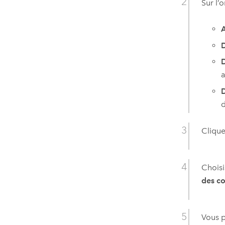
Sur l’
D
D
a
D
d
Clique
Choisi
des c
Vous 