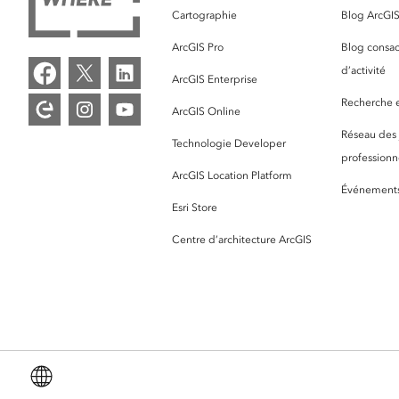
Cartographie
Blog ArcGI
ArcGIS Pro
Blog consac
d’activité
ArcGIS Enterprise
Recherche et
ArcGIS Online
Réseau des
Technologie Developer
professionne
ArcGIS Location Platform
Événement
Esri Store
Centre d’architecture ArcGIS
Français (French)