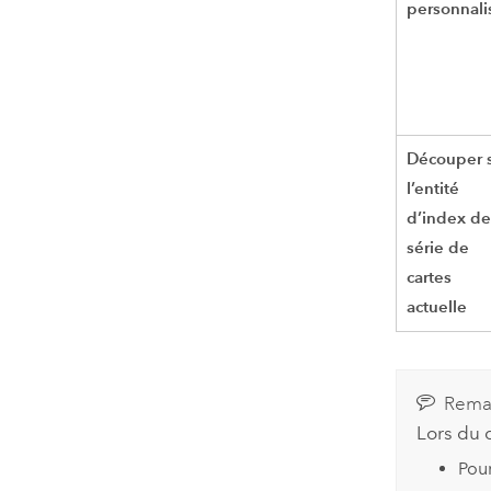
personnali
Découper 
l’entité
d’index de
série de
cartes
actuelle
Rema
Lors du 
Pou