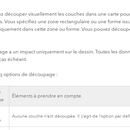
professionnels et
perspectiv
z découper visuellement les couches dans une carte pour 
technologiques
tendances
. Vous spécifiez une zone rectangulaire ou une forme issue
l’univers
iquement dans cette zone ou forme. Vous pouvez découper 
géospatia
Tous les récits
ge a un impact uniquement sur le dessin. Toutes les don
 cas échéant.
inq options de découpage :
e
Éléments à prendre en compte
ge
Aucune couche n’est découpée. Il s’agit de l’option par déf
e