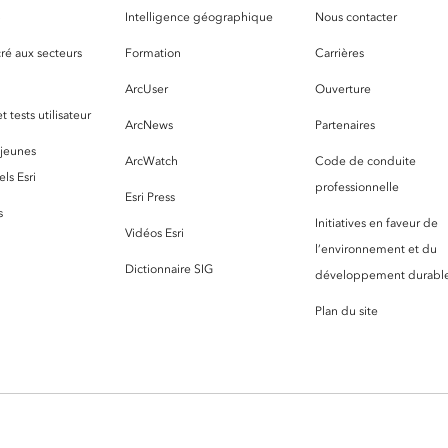
S
Intelligence géographique
Nous contacter
ré aux secteurs
Formation
Carrières
ArcUser
Ouverture
 tests utilisateur
ArcNews
Partenaires
 jeunes
ArcWatch
Code de conduite
ls Esri
professionnelle
Esri Press
s
Initiatives en faveur de
Vidéos Esri
l’environnement et du
Dictionnaire SIG
développement durabl
Plan du site