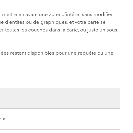
essai gratuit.
Lire le récit
Explorer ce cours
es et
Découvrir ArcGIS Pro
mettre en avant une zone d’intérêt sans modifier
 de
 d’entités ou de graphiques, et votre carte se
toutes les couches dans la carte, ou juste un sous-
l
nées restent disponibles pour une requête ou une
aut.