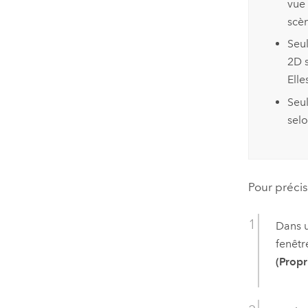
vue 
scè
Seul
2D s
Ell
Seu
selo
Pour précis
Dans u
fenêt
(Propr