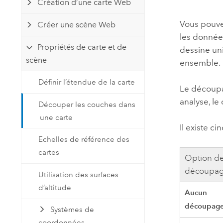
Création d’une carte Web
Ressources naturelles
Technologie Developer
Vous pouve
Créer une scène Web
Créer des applications de
les données
cartographie et d’analyse spatiale
Tous les secteurs d’activité
Propriétés de carte et de
dessine un
scène
ensemble.
Tous les produits
Définir l’étendue de la carte
Le découpa
analyse, le
Découper les couches dans
une carte
Il existe c
Echelles de référence des
cartes
Option d
découpa
Utilisation des surfaces
d’altitude
Aucun
découpag
Systèmes de
coordonnées