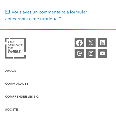
Vous avez un commentaire à formuler
concernant cette rubrique ?
ARCGIS
COMMUNAUTÉ
Vue d’ensemble d’ArcGIS
COMPRENDRE LES SIG
Esri Community
Cartographie
SOCIÉTÉ
Qu’est-ce qu’un SIG ?
Blog ArcGIS
ArcGIS Pro