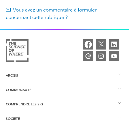
Vous avez un commentaire à formuler
concernant cette rubrique ?
ARCGIS
COMMUNAUTÉ
Vue d’ensemble d’ArcGIS
COMPRENDRE LES SIG
Esri Community
Cartographie
SOCIÉTÉ
Qu’est-ce qu’un SIG ?
Blog ArcGIS
ArcGIS Pro